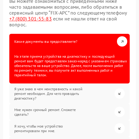
Вы можете ознакомиться с приведенными ниже
часто задаваемыми вопросами, либо обратиться в
сервисный центр “FIX-APC” по следующему телефону
+7 (800) 301-55-83
если не нашли ответ на свой
вопрос.
Какие документы вы предоставляете?
На этапе приема устройства на диагностику и последующий
ремонт вам будет предоставлен заказ-наряд с указанием страховых
обязательств на ваше устройство. Далее, после выполнения работ
по ремонту техники, вы получите акт выполненных работ и
гарантийный талон.
Я уже знаю в чем неисправность и какой
ремонт необходим. Для чего проводить
диагностику?
Мне нужен срочный ремонт. Сможете
сделать?
Я хочу, чтобы мое устройство
ремонтировали при мне.