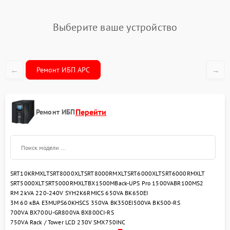
Выберите ваше устройство
←
→
Ремонт ИБП APC
Перейти
Ремонт ИБП
SRT10KRMXLT
SRT8000XLT
SRT8000RMXLT
SRT6000XLT
SRT6000RMXLT
SRT5000XLT
SRT5000RMXLT
BX1500M
Back-UPS Pro 1500VA
BR100MS2
RM 2kVA 220-240V SYH2K6RMI
CS 650VA BK650EI
3M 60 кВА E3MUPS60KHS
CS 350VA BK350EI
500VA BK500-RS
700VA BX700U-GR
800VA BX800CI-RS
750VA Rack / Tower LCD 230V SMX750INC