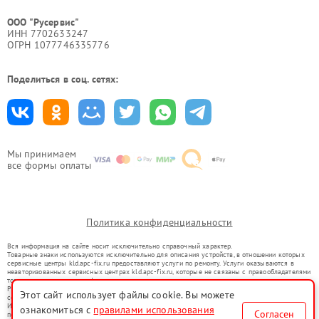
ООО "Русервис"
ИНН 7702633247
ОГРН 1077746335776
Поделиться в соц. сетях:
Мы принимаем
все формы оплаты
Политика конфиденциальности
Вся информация на сайте носит исключительно справочный характер.
Товарные знаки используются исключительно для описания устройств, в отношении которых
сервисные центры kld.apc-fix.ru предоставляют услуги по ремонту. Услуги оказываются в
неавторизованных сервисных центрах kld.apc-fix.ru, которые не связаны с правообладателями
товарных знаков или их официальными представителями.
Ремонт осуществляется для устройств, уже введенных в гражданский оборот в соответствии
Этот сайт использует файлы cookie. Вы можете
со статьей 1487 ГК РФ.
Использование товарных знаков не преследует цели индивидуализации услуг или введения
ознакомиться с
правилами использования
Согласен
потребителей в заблуждение, а служит для информирования о предоставляемых услугах по