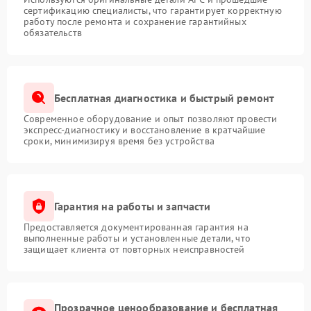
сертификацию специалисты, что гарантирует корректную
работу после ремонта и сохранение гарантийных
Неисправность системы
обязательств
1500 ₽
Подробнее →
мониторинга
Повреждение внутренних
500 ₽
Подробнее →
проводов
Бесплатная диагностика и быстрый ремонт
Современное оборудование и опыт позволяют провести
Неисправность системы
1500 ₽
Подробнее →
экспресс-диагностику и восстановление в кратчайшие
зарядки
сроки, минимизируя время без устройства
Поломка системы защиты
1000 ₽
Подробнее →
от перегрузок
Гарантия на работы и запчасти
Неисправность системы
защиты от короткого
1500 ₽
Подробнее →
Предоставляется документированная гарантия на
замыкания
выполненные работы и установленные детали, что
защищает клиента от повторных неисправностей
Повреждение системы
1000 ₽
Подробнее →
защиты от перегрева
Прозрачное ценообразование и бесплатная