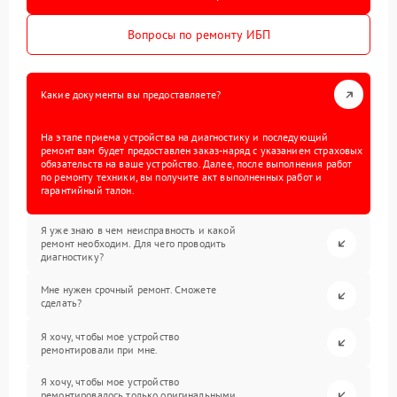
Вопросы по ремонту ИБП
Какие документы вы предоставляете?
На этапе приема устройства на диагностику и последующий
ремонт вам будет предоставлен заказ-наряд с указанием страховых
обязательств на ваше устройство. Далее, после выполнения работ
по ремонту техники, вы получите акт выполненных работ и
гарантийный талон.
Я уже знаю в чем неисправность и какой
ремонт необходим. Для чего проводить
диагностику?
Мне нужен срочный ремонт. Сможете
сделать?
Я хочу, чтобы мое устройство
ремонтировали при мне.
Я хочу, чтобы мое устройство
ремонтировалось только оригинальными