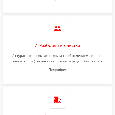
реакции ИБП на отключение основного питания без
нагрузки.
2. Разборка и очистка
Аккуратное вскрытие корпуса с соблюдением техники
безопасности (снятие остаточного заряда). Очистка плат,
радиаторов и кулеров от пыли с помощью сжатого воздуха
Подробнее
и кистей для предотвращения перегрева и замыканий.