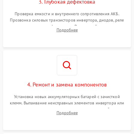
3. Глубокая дефектовка
Проверка емкости и внутреннего сопротивления АКБ.
Прозвонка силовых транзисторов инвертора, диодов, реле
переключения и трансформатора. Визуальный поиск вздутых
Подробнее
конденсаторов и прогаров на печатной плате.
4. Ремонт и замена компонентов
Установка новых аккумуляторных батарей с зачисткой
клемм. Выпаивание неисправных элементов инвертора или
цепи зарядки и монтаж новых радиодеталей.
Подробнее
Восстановление поврежденных токоведущих дорожек и
замена реле.