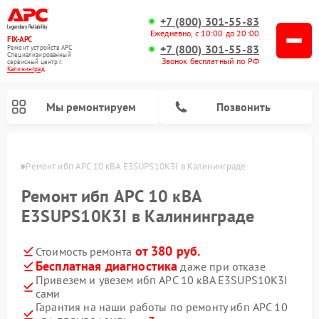
+7 (800) 301-55-83
Ежедневно, с 10:00 до 20:00
FIX-APC
+7 (800) 301-55-83
Ремонт устройств APC
Специализированный
Звонок бесплатный по РФ
cервисный центр г.
Калининград
Мы ремонтируем
Позвонить
граде
Ремонт ибп APC 10 кВА E3SUPS10K3I в Калининграде
Ремонт ибп APC 10 кВА
E3SUPS10K3I в Калининграде
от 380 руб.
Стоимость ремонта
Бесплатная диагностика
даже при отказе
Привезем и увезем ибп APC 10 кВА E3SUPS10K3I
сами
Гарантия на наши работы по ремонту ибп APC 10