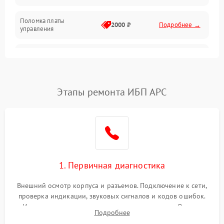
Поломка платы
Механика
2000 ₽
Подробнее →
управления
Неисправность
3000 ₽
Подробнее →
трансформатора
Повреждение
Этапы ремонта ИБП APC
500 ₽
Подробнее →
конденсаторов
Поломка предохранителя
100 ₽
Подробнее →
Неисправность системы
1000 ₽
Подробнее →
охлаждения
1. Первичная диагностика
Неисправность
500 ₽
Подробнее →
Внешний осмотр корпуса и разъемов. Подключение к сети,
индикаторов
проверка индикации, звуковых сигналов и кодов ошибок.
Измерение входного и выходного напряжения. Оценка
Поломка фильтров
Подробнее
1000 ₽
Подробнее →
реакции ИБП на отключение основного питания без
(EMI/EMC)