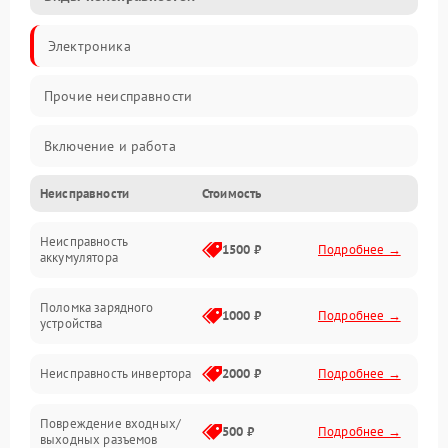
Электроника
Прочие неисправности
Включение и работа
Неисправности
Стоимость
Работа с нагрузкой
Неисправность
Звук и индикация
1500 ₽
Подробнее →
аккумулятора
Питание и режимы
Поломка зарядного
1000 ₽
Подробнее →
устройства
Интерфейсы и связь
Неисправность инвертора
2000 ₽
Подробнее →
Температура и эксплуатация
Повреждение входных/
500 ₽
Подробнее →
выходных разъемов
Механические повреждения