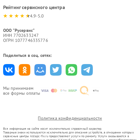
Рейтинг сервисного центра
4.9-5.0
ООО "Русервис"
ИНН 7702633247
ОГРН 1077746335776
Поделиться в соц. сетях:
Мы принимаем
все формы оплаты
Политика конфиденциальности
Вся информация на сайте носит исключительно справочный характер.
Товарные знаки используются исключительно для описания устройств, в отношении которых
сервисные центры kld.apc-fix.ru предоставляют услуги по ремонту. Услуги оказываются в
неавторизованных сервисных центрах kld.apc-fix.ru, которые не связаны с правообладателями