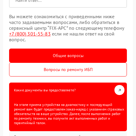
Вы можете ознакомиться с приведенными ниже
часто задаваемыми вопросами, либо обратиться в
сервисный центр “FIX-APC” по следующему телефону
+7 (800) 301-55-83
если не нашли ответ на свой
вопрос.
Общие вопросы
Вопросы по ремонту ИБП
Какие документы вы предоставляете?
На этапе приема устройства на диагностику и последующий
ремонт вам будет предоставлен заказ-наряд с указанием страховых
обязательств на ваше устройство. Далее, после выполнения работ
по ремонту техники, вы получите акт выполненных работ и
гарантийный талон.