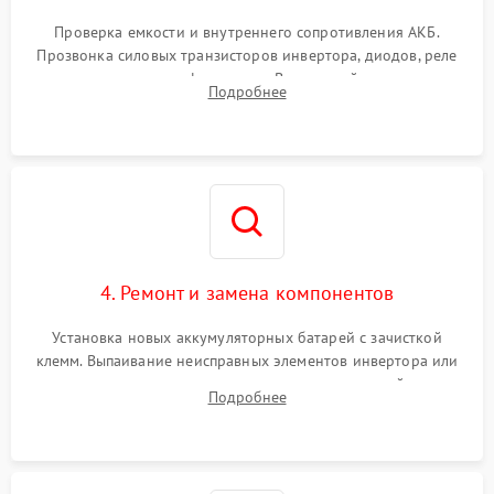
Поломка системы защиты
1000 ₽
Подробнее →
от перегрузок
Проверка емкости и внутреннего сопротивления АКБ.
Прозвонка силовых транзисторов инвертора, диодов, реле
Неисправность системы
переключения и трансформатора. Визуальный поиск вздутых
Подробнее
защиты от короткого
1500 ₽
Подробнее →
конденсаторов и прогаров на печатной плате.
замыкания
Повреждение системы
1000 ₽
Подробнее →
защиты от перегрева
Неисправность системы
защиты от
1500 ₽
Подробнее →
перенапряжения
4. Ремонт и замена компонентов
Установка новых аккумуляторных батарей с зачисткой
клемм. Выпаивание неисправных элементов инвертора или
цепи зарядки и монтаж новых радиодеталей.
Подробнее
Восстановление поврежденных токоведущих дорожек и
замена реле.