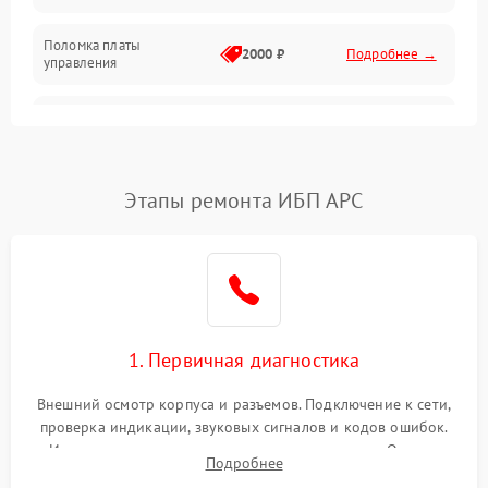
Поломка платы
Механика
2000 ₽
Подробнее →
управления
Неисправность
3000 ₽
Подробнее →
трансформатора
Повреждение
Этапы ремонта ИБП APC
500 ₽
Подробнее →
конденсаторов
Поломка предохранителя
100 ₽
Подробнее →
Неисправность системы
1000 ₽
Подробнее →
охлаждения
1. Первичная диагностика
Неисправность
500 ₽
Подробнее →
Внешний осмотр корпуса и разъемов. Подключение к сети,
индикаторов
проверка индикации, звуковых сигналов и кодов ошибок.
Измерение входного и выходного напряжения. Оценка
Поломка фильтров
Подробнее
1000 ₽
Подробнее →
реакции ИБП на отключение основного питания без
(EMI/EMC)