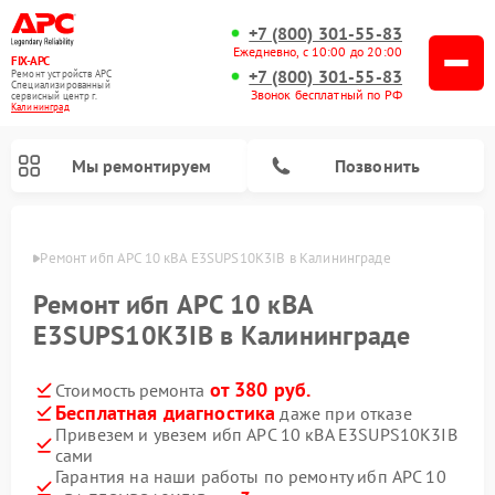
+7 (800) 301-55-83
Ежедневно, с 10:00 до 20:00
FIX-APC
+7 (800) 301-55-83
Ремонт устройств APC
Специализированный
Звонок бесплатный по РФ
cервисный центр г.
Калининград
Мы ремонтируем
Позвонить
граде
Ремонт ибп APC 10 кВА E3SUPS10K3IB в Калининграде
Ремонт ибп APC 10 кВА
E3SUPS10K3IB в Калининграде
от 380 руб.
Стоимость ремонта
Бесплатная диагностика
даже при отказе
Привезем и увезем ибп APC 10 кВА E3SUPS10K3IB
сами
Гарантия на наши работы по ремонту ибп APC 10