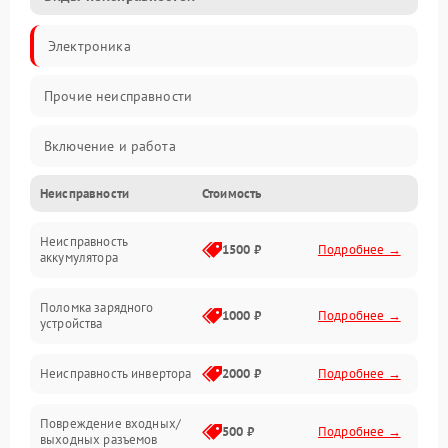
Электроника
Прочие неисправности
Включение и работа
Неисправности
Стоимость
Работа с нагрузкой
Неисправность
Звук и индикация
1500 ₽
Подробнее →
аккумулятора
Питание и режимы
Поломка зарядного
1000 ₽
Подробнее →
устройства
Интерфейсы и связь
Неисправность инвертора
2000 ₽
Подробнее →
Температура и эксплуатация
Повреждение входных/
500 ₽
Подробнее →
выходных разъемов
Механические повреждения