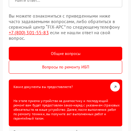
Вы можете ознакомиться с приведенными ниже
часто задаваемыми вопросами, либо обратиться в
сервисный центр “FIX-APC” по следующему телефону
+7 (800) 301-55-83
если не нашли ответ на свой
вопрос.
Общие вопросы
Вопросы по ремонту ИБП
Какие документы вы предоставляете?
На этапе приема устройства на диагностику и последующий
ремонт вам будет предоставлен заказ-наряд с указанием страховых
обязательств на ваше устройство. Далее, после выполнения работ
по ремонту техники, вы получите акт выполненных работ и
гарантийный талон.