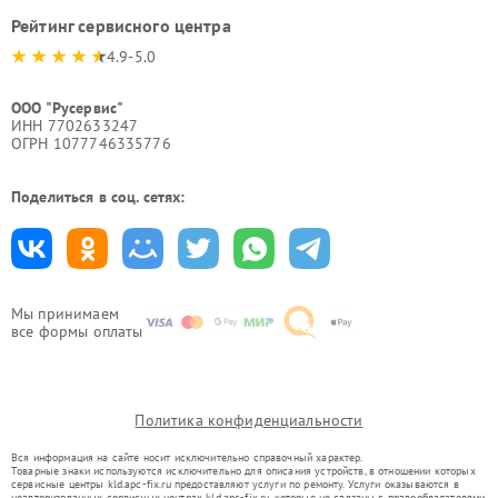
Рейтинг сервисного центра
4.9-5.0
ООО "Русервис"
ИНН 7702633247
ОГРН 1077746335776
Поделиться в соц. сетях:
Мы принимаем
все формы оплаты
Политика конфиденциальности
Вся информация на сайте носит исключительно справочный характер.
Товарные знаки используются исключительно для описания устройств, в отношении которых
сервисные центры kld.apc-fix.ru предоставляют услуги по ремонту. Услуги оказываются в
неавторизованных сервисных центрах kld.apc-fix.ru, которые не связаны с правообладателями