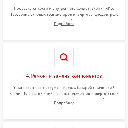
Поломка системы защиты
1000 ₽
Подробнее →
от перегрузок
Проверка емкости и внутреннего сопротивления АКБ.
Прозвонка силовых транзисторов инвертора, диодов, реле
Неисправность системы
переключения и трансформатора. Визуальный поиск вздутых
Подробнее
защиты от короткого
1500 ₽
Подробнее →
конденсаторов и прогаров на печатной плате.
замыкания
Повреждение системы
1000 ₽
Подробнее →
защиты от перегрева
Неисправность системы
защиты от
1500 ₽
Подробнее →
перенапряжения
4. Ремонт и замена компонентов
Установка новых аккумуляторных батарей с зачисткой
клемм. Выпаивание неисправных элементов инвертора или
цепи зарядки и монтаж новых радиодеталей.
Подробнее
Восстановление поврежденных токоведущих дорожек и
замена реле.