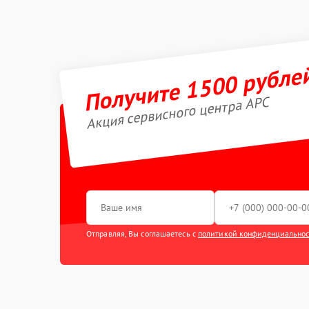
Получите 1500 рубле
Акция сервисного центра APC
Отправляя, Вы соглашаетесь с
политикой конфиденциально