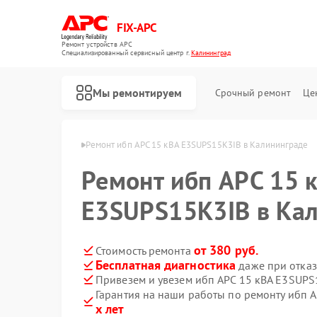
FIX-APC
Ремонт устройств APC
Специализированный cервисный центр г.
Калининград
Мы ремонтируем
Срочный ремонт
Це
APC в Калининграде
Ремонт ибп APC 15 кВА E3SUPS15K3IB в Калининграде
Ремонт ибп APC 15 
E3SUPS15K3IB в Ка
от 380 руб.
Стоимость ремонта
Бесплатная диагностика
даже при отказ
Привезем и увезем ибп APC 15 кВА E3SUPS
Гарантия на наши работы по ремонту ибп 
х лет