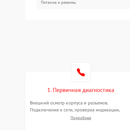
Питание и режимы
Интерфейсы и связь
Температура и эксплуатация
Механические повреждения
Механика
1. Первичная диагностика
Внешний осмотр корпуса и разъемов.
Подключение к сети, проверка индикации,
звуковых сигналов и кодов ошибок. Измерение
Подробнее
входного и выходного напряжения. Оценка