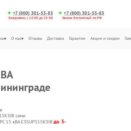
+7 (800) 301-55-83
+7 (800) 301-55-83
Ежедневно, с 10:00 до 20:00
Звонок бесплатный по РФ
ны
О нас
Отзывы
Доставка
Гарантии
Акции и скидки
Зая
кВА
лининграде
е
15K3IB сами
до 3-
APC 15 кВА E3SUPS15K3IB