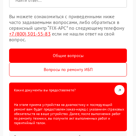
Вы можете ознакомиться с приведенными ниже
часто задаваемыми вопросами, либо обратиться в
сервисный центр “FIX-APC” по следующему телефону
+7 (800) 301-55-83
если не нашли ответ на свой
вопрос.
Общие вопросы
Вопросы по ремонту ИБП
Какие документы вы предоставляете?
На этапе приема устройства на диагностику и последующий
ремонт вам будет предоставлен заказ-наряд с указанием страховых
обязательств на ваше устройство. Далее, после выполнения работ
по ремонту техники, вы получите акт выполненных работ и
гарантийный талон.