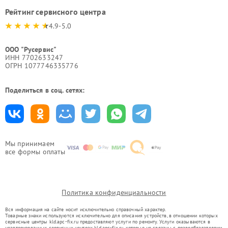
Рейтинг сервисного центра
4.9-5.0
ООО "Русервис"
ИНН 7702633247
ОГРН 1077746335776
Поделиться в соц. сетях:
Мы принимаем
все формы оплаты
Политика конфиденциальности
Вся информация на сайте носит исключительно справочный характер.
Товарные знаки используются исключительно для описания устройств, в отношении которых
сервисные центры kld.apc-fix.ru предоставляют услуги по ремонту. Услуги оказываются в
неавторизованных сервисных центрах kld.apc-fix.ru, которые не связаны с правообладателями