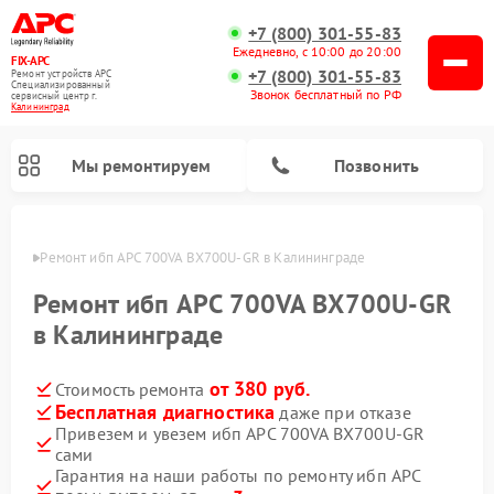
+7 (800) 301-55-83
Ежедневно, с 10:00 до 20:00
FIX-APC
+7 (800) 301-55-83
Ремонт устройств APC
Специализированный
Звонок бесплатный по РФ
cервисный центр г.
Калининград
Мы ремонтируем
Позвонить
граде
Ремонт ибп APC 700VA BX700U-GR в Калининграде
Ремонт ибп APC 700VA BX700U-GR
в Калининграде
от 380 руб.
Стоимость ремонта
Бесплатная диагностика
даже при отказе
Привезем и увезем ибп APC 700VA BX700U-GR
сами
Гарантия на наши работы по ремонту ибп APC