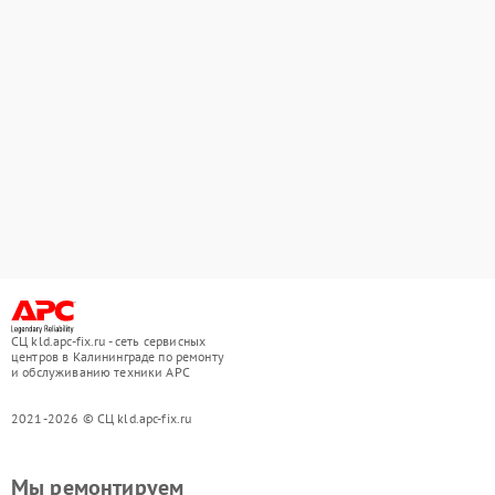
СЦ kld.apc-fix.ru - сеть сервисных
центров в Калининграде по ремонту
и обслуживанию техники APC
2021-2026 © СЦ kld.apc-fix.ru
Мы ремонтируем