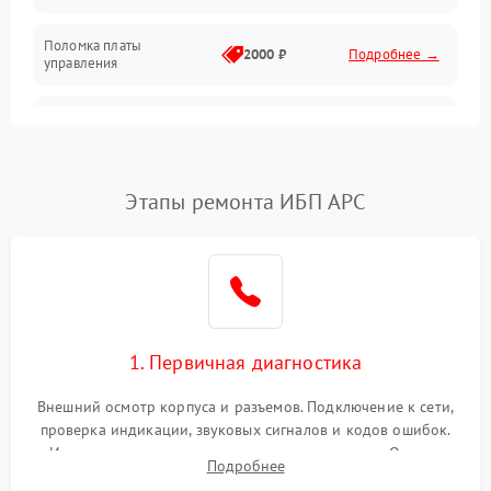
Поломка платы
Механика
2000 ₽
Подробнее →
управления
Неисправность
3000 ₽
Подробнее →
трансформатора
Повреждение
Этапы ремонта ИБП APC
500 ₽
Подробнее →
конденсаторов
Поломка предохранителя
100 ₽
Подробнее →
Неисправность системы
1000 ₽
Подробнее →
охлаждения
1. Первичная диагностика
Неисправность
500 ₽
Подробнее →
Внешний осмотр корпуса и разъемов. Подключение к сети,
индикаторов
проверка индикации, звуковых сигналов и кодов ошибок.
Измерение входного и выходного напряжения. Оценка
Поломка фильтров
Подробнее
1000 ₽
Подробнее →
реакции ИБП на отключение основного питания без
(EMI/EMC)