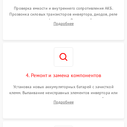
Поломка системы защиты
1000 ₽
Подробнее →
от перегрузок
Проверка емкости и внутреннего сопротивления АКБ.
Прозвонка силовых транзисторов инвертора, диодов, реле
Неисправность системы
переключения и трансформатора. Визуальный поиск вздутых
Подробнее
защиты от короткого
1500 ₽
Подробнее →
конденсаторов и прогаров на печатной плате.
замыкания
Повреждение системы
1000 ₽
Подробнее →
защиты от перегрева
Неисправность системы
защиты от
1500 ₽
Подробнее →
перенапряжения
4. Ремонт и замена компонентов
Установка новых аккумуляторных батарей с зачисткой
клемм. Выпаивание неисправных элементов инвертора или
цепи зарядки и монтаж новых радиодеталей.
Подробнее
Восстановление поврежденных токоведущих дорожек и
замена реле.