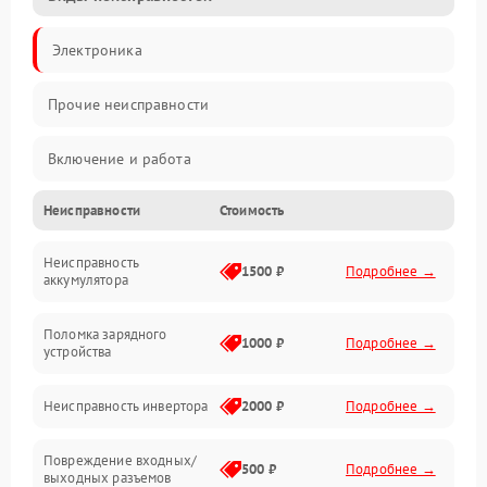
Электроника
Прочие неисправности
Включение и работа
Неисправности
Стоимость
Работа с нагрузкой
Неисправность
Звук и индикация
1500 ₽
Подробнее →
аккумулятора
Питание и режимы
Поломка зарядного
1000 ₽
Подробнее →
устройства
Интерфейсы и связь
Неисправность инвертора
2000 ₽
Подробнее →
Температура и эксплуатация
Повреждение входных/
500 ₽
Подробнее →
выходных разъемов
Механические повреждения