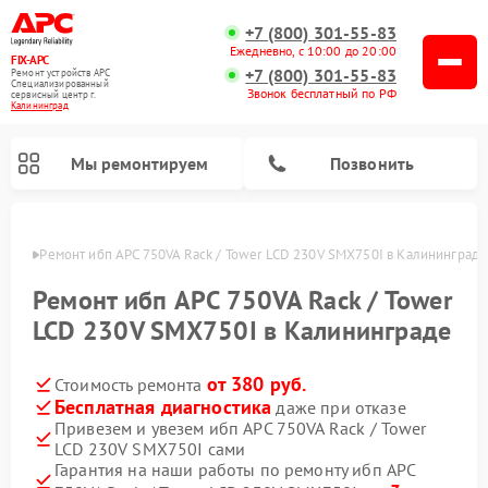
+7 (800) 301-55-83
Ежедневно, с 10:00 до 20:00
FIX-APC
+7 (800) 301-55-83
Ремонт устройств APC
Специализированный
Звонок бесплатный по РФ
cервисный центр г.
Калининград
Мы ремонтируем
Позвонить
граде
Ремонт ибп APC 750VA Rack / Tower LCD 230V SMX750I в Калининграде
Ремонт ибп APC 750VA Rack / Tower
LCD 230V SMX750I в Калининграде
от 380 руб.
Стоимость ремонта
Бесплатная диагностика
даже при отказе
Привезем и увезем ибп APC 750VA Rack / Tower
LCD 230V SMX750I сами
Гарантия на наши работы по ремонту ибп APC