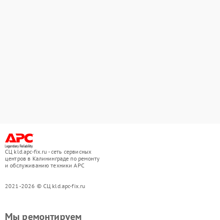
СЦ kld.apc-fix.ru - сеть сервисных
центров в Калининграде по ремонту
и обслуживанию техники APC
2021-2026 © СЦ kld.apc-fix.ru
Мы ремонтируем