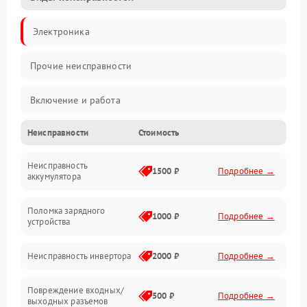
Электроника
Прочие неисправности
Включение и работа
Неисправности
Стоимость
Работа с нагрузкой
Неисправность
Звук и индикация
1500 ₽
Подробнее →
аккумулятора
Питание и режимы
Поломка зарядного
1000 ₽
Подробнее →
устройства
Интерфейсы и связь
Неисправность инвертора
2000 ₽
Подробнее →
Температура и эксплуатация
Повреждение входных/
500 ₽
Подробнее →
выходных разъемов
Механические повреждения