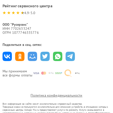
Рейтинг сервисного центра
4.9-5.0
ООО "Русервис"
ИНН 7702633247
ОГРН 1077746335776
Поделиться в соц. сетях:
Мы принимаем
все формы оплаты
Политика конфиденциальности
Вся информация на сайте носит исключительно справочный характер.
Товарные знаки используются исключительно для описания устройств, в отношении которых
сервисные центры kld.apc-fix.ru предоставляют услуги по ремонту. Услуги оказываются в
неавторизованных сервисных центрах kld.apc-fix.ru, которые не связаны с правообладателями