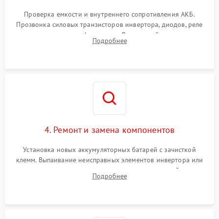
Поломка системы защиты
1000 ₽
Подробнее →
от перегрузок
Проверка емкости и внутреннего сопротивления АКБ.
Прозвонка силовых транзисторов инвертора, диодов, реле
Неисправность системы
переключения и трансформатора. Визуальный поиск вздутых
Подробнее
защиты от короткого
1500 ₽
Подробнее →
конденсаторов и прогаров на печатной плате.
замыкания
Повреждение системы
1000 ₽
Подробнее →
защиты от перегрева
Неисправность системы
защиты от
1500 ₽
Подробнее →
перенапряжения
4. Ремонт и замена компонентов
Установка новых аккумуляторных батарей с зачисткой
клемм. Выпаивание неисправных элементов инвертора или
цепи зарядки и монтаж новых радиодеталей.
Подробнее
Восстановление поврежденных токоведущих дорожек и
замена реле.