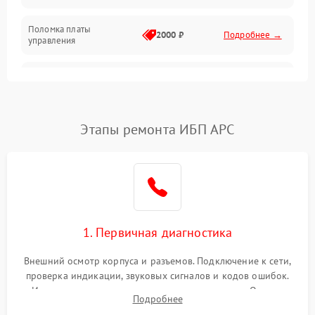
Поломка платы
Механика
2000 ₽
Подробнее →
управления
Неисправность
3000 ₽
Подробнее →
трансформатора
Повреждение
Этапы ремонта ИБП APC
500 ₽
Подробнее →
конденсаторов
Поломка предохранителя
100 ₽
Подробнее →
Неисправность системы
1000 ₽
Подробнее →
охлаждения
1. Первичная диагностика
Неисправность
500 ₽
Подробнее →
Внешний осмотр корпуса и разъемов. Подключение к сети,
индикаторов
проверка индикации, звуковых сигналов и кодов ошибок.
Измерение входного и выходного напряжения. Оценка
Поломка фильтров
Подробнее
1000 ₽
Подробнее →
реакции ИБП на отключение основного питания без
(EMI/EMC)