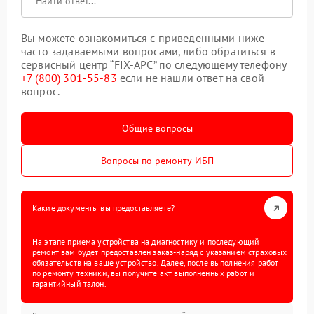
Вы можете ознакомиться с приведенными ниже
часто задаваемыми вопросами, либо обратиться в
сервисный центр “FIX-APC” по следующему телефону
+7 (800) 301-55-83
если не нашли ответ на свой
вопрос.
Общие вопросы
Вопросы по ремонту ИБП
Какие документы вы предоставляете?
На этапе приема устройства на диагностику и последующий
ремонт вам будет предоставлен заказ-наряд с указанием страховых
обязательств на ваше устройство. Далее, после выполнения работ
по ремонту техники, вы получите акт выполненных работ и
гарантийный талон.