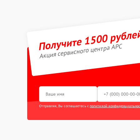
Получите 1500 рубле
Акция сервисного центра APC
Отправляя, Вы соглашаетесь с
политикой конфиденциально