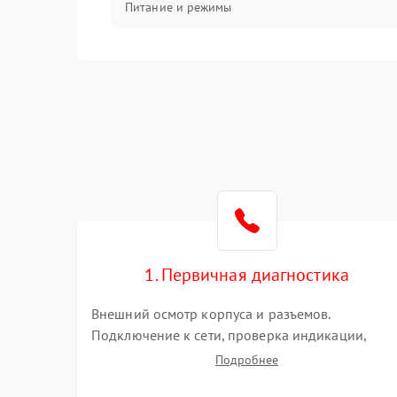
Питание и режимы
Интерфейсы и связь
Температура и эксплуатация
Механические повреждения
Механика
1. Первичная диагностика
Внешний осмотр корпуса и разъемов.
Подключение к сети, проверка индикации,
звуковых сигналов и кодов ошибок. Измерение
Подробнее
входного и выходного напряжения. Оценка