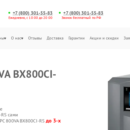
+7 (800) 301-55-83
+7 (800) 301-55-83
Ежедневно, с 10:00 до 20:00
Звонок бесплатный по РФ
ны
О нас
Отзывы
Доставка
Гарантии
Акции и скидки
Зая
VA BX800CI-
е
-RS сами
до 3-х
APC 800VA BX800CI-RS