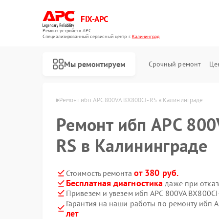
FIX-APC
Ремонт устройств APC
Специализированный cервисный центр г.
Калининград
Мы ремонтируем
Срочный ремонт
Це
APC в Калининграде
Ремонт ибп APC 800VA BX800CI-RS в Калининграде
Ремонт ибп APC 800
RS в Калининграде
от 380 руб.
Стоимость ремонта
Бесплатная диагностика
даже при отказ
Привезем и увезем ибп APC 800VA BX800CI
Гарантия на наши работы по ремонту ибп 
лет