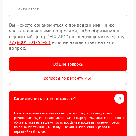
Вы можете ознакомиться с приведенными ниже
часто задаваемыми вопросами, либо обратиться в
сервисный центр “FIX-APC” по следующему телефону
+7 (800) 301-55-83
если не нашли ответ на свой
вопрос.
Общие вопросы
Вопросы по ремонту ИБП
Какие документы вы предоставляете?
На этапе приема устройства на диагностику и последующий
ремонт вам будет предоставлен заказ-наряд с указанием страховых
обязательств на ваше устройство. Далее, после выполнения работ
по ремонту техники, вы получите акт выполненных работ и
гарантийный талон.