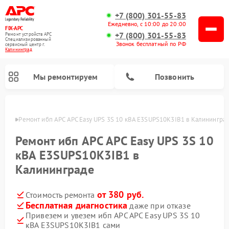
+7 (800) 301-55-83
Ежедневно, с 10:00 до 20:00
FIX-APC
+7 (800) 301-55-83
Ремонт устройств APC
Специализированный
Звонок бесплатный по РФ
cервисный центр г.
Калининград
Мы ремонтируем
Позвонить
граде
Ремонт ибп APC APC Easy UPS 3S 10 кВА E3SUPS10K3IB1 в Калинингра
Ремонт ибп APC APC Easy UPS 3S 10
кВА E3SUPS10K3IB1 в
Калининграде
от 380 руб.
Стоимость ремонта
Бесплатная диагностика
даже при отказе
Привезем и увезем ибп APC APC Easy UPS 3S 10
кВА E3SUPS10K3IB1 сами