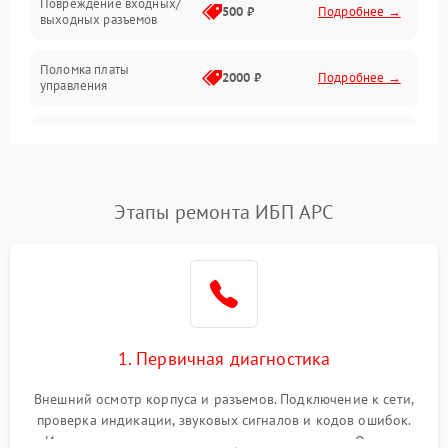
Повреждение входных/
500 ₽
Подробнее →
выходных разъемов
Механические повреждения
Поломка платы
Механика
2000 ₽
Подробнее →
управления
Неисправность
3000 ₽
Подробнее →
трансформатора
Повреждение
Этапы ремонта ИБП APC
500 ₽
Подробнее →
конденсаторов
Поломка предохранителя
100 ₽
Подробнее →
Неисправность системы
1000 ₽
Подробнее →
охлаждения
1. Первичная диагностика
Неисправность
500 ₽
Подробнее →
Внешний осмотр корпуса и разъемов. Подключение к сети,
индикаторов
проверка индикации, звуковых сигналов и кодов ошибок.
Измерение входного и выходного напряжения. Оценка