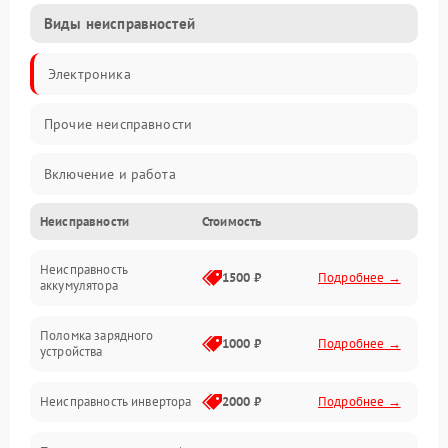
Виды неисправностей
Электроника
Прочие неисправности
Включение и работа
Неисправности
Стоимость
Работа с нагрузкой
Неисправность
Звук и индикация
1500 ₽
Подробнее →
аккумулятора
Питание и режимы
Поломка зарядного
1000 ₽
Подробнее →
устройства
Интерфейсы и связь
Неисправность инвертора
2000 ₽
Подробнее →
Температура и эксплуатация