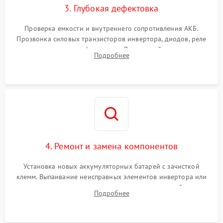
3. Глубокая дефектовка
Поломка системы защиты
1000 ₽
Подробнее →
от перегрузок
Проверка емкости и внутреннего сопротивления АКБ.
Прозвонка силовых транзисторов инвертора, диодов, реле
Неисправность системы
переключения и трансформатора. Визуальный поиск вздутых
Подробнее
защиты от короткого
1500 ₽
Подробнее →
конденсаторов и прогаров на печатной плате.
замыкания
Повреждение системы
1000 ₽
Подробнее →
защиты от перегрева
Неисправность системы
защиты от
1500 ₽
Подробнее →
перенапряжения
4. Ремонт и замена компонентов
Установка новых аккумуляторных батарей с зачисткой
клемм. Выпаивание неисправных элементов инвертора или
цепи зарядки и монтаж новых радиодеталей.
Подробнее
Восстановление поврежденных токоведущих дорожек и
замена реле.