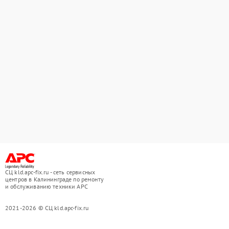
СЦ kld.apc-fix.ru - сеть сервисных
центров в Калининграде по ремонту
и обслуживанию техники APC
2021-2026 © СЦ kld.apc-fix.ru