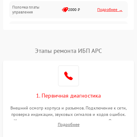
Поломка платы
Механика
2000 ₽
Подробнее →
управления
Неисправность
3000 ₽
Подробнее →
трансформатора
Повреждение
Этапы ремонта ИБП APC
500 ₽
Подробнее →
конденсаторов
Поломка предохранителя
100 ₽
Подробнее →
Неисправность системы
1000 ₽
Подробнее →
охлаждения
1. Первичная диагностика
Неисправность
500 ₽
Подробнее →
Внешний осмотр корпуса и разъемов. Подключение к сети,
индикаторов
проверка индикации, звуковых сигналов и кодов ошибок.
Измерение входного и выходного напряжения. Оценка
Поломка фильтров
Подробнее
1000 ₽
Подробнее →
реакции ИБП на отключение основного питания без
(EMI/EMC)
нагрузки.