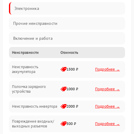
Электроника
Прочие неисправности
Включение и работа
Неисправности
Стоимость
Работа с нагрузкой
Неисправность
Звук и индикация
1500 ₽
Подробнее →
аккумулятора
Питание и режимы
Поломка зарядного
1000 ₽
Подробнее →
устройства
Интерфейсы и связь
Неисправность инвертора
2000 ₽
Подробнее →
Температура и эксплуатация
Повреждение входных/
500 ₽
Подробнее →
выходных разъемов
Механические повреждения