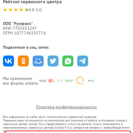
Рейтинг сервисного центра
4.9-5.0
ООО "Русервис"
ИНН 7702633247
ОГРН 1077746335776
Поделиться в соц. сетях:
Мы принимаем
все формы оплаты
Политика конфиденциальности
Вся информация на сайте носит исключительно справочный характер.
Товарные знаки используются исключительно для описания устройств, в отношении которых
сервисные центры kld.apc-fix.ru предоставляют услуги по ремонту. Услуги оказываются в
неавторизованных сервисных центрах kld.apc-fix.ru, которые не связаны с правообладателями
товарных знаков или их официальными представителями.