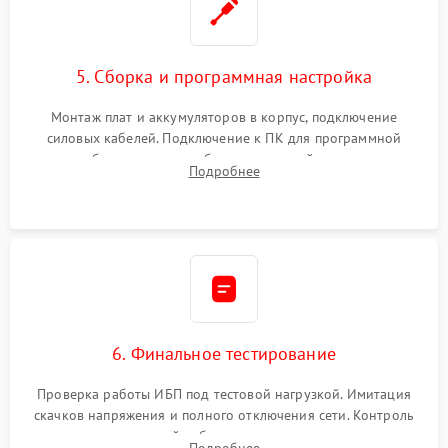
5. Сборка и программная настройка
Монтаж плат и аккумуляторов в корпус, подключение
силовых кабелей. Подключение к ПК для программной
калибровки констант батареи, настройки порогов
Подробнее
срабатывания AVR и сброса счетчиков старения АКБ.
6. Финальное тестирование
Проверка работы ИБП под тестовой нагрузкой. Имитация
скачков напряжения и полного отключения сети. Контроль
времени автономной работы, температурного режима и