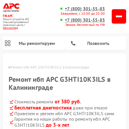
+7 (800) 301-55-83
Ежедневно, с 10:00 до 20:00
FIX-APC
+7 (800) 301-55-83
Ремонт устройств APC
Специализированный
Звонок бесплатный по РФ
cервисный центр г.
Калининград
Мы ремонтируем
Позвонить
граде
Ремонт ибп APC G3HTI10K3ILS в Калининграде
Ремонт ибп APC G3HTI10K3ILS в
Калининграде
от 380 руб.
Стоимость ремонта
Бесплатная диагностика
даже при отказе
Привезем и увезем ибп APC G3HTI10K3ILS сами
Гарантия на наши работы по ремонту ибп APC
до 3-х лет
G3HTI10K3ILS