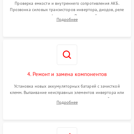
от перегрузок
Проверка емкости и внутреннего сопротивления АКБ.
Прозвонка силовых транзисторов инвертора, диодов, реле
Неисправность системы
переключения и трансформатора. Визуальный поиск вздутых
Подробнее
защиты от короткого
1500 ₽
Подробнее →
конденсаторов и прогаров на печатной плате.
замыкания
Повреждение системы
1000 ₽
Подробнее →
защиты от перегрева
Неисправность системы
защиты от
1500 ₽
Подробнее →
перенапряжения
4. Ремонт и замена компонентов
Установка новых аккумуляторных батарей с зачисткой
клемм. Выпаивание неисправных элементов инвертора или
цепи зарядки и монтаж новых радиодеталей.
Подробнее
Восстановление поврежденных токоведущих дорожек и
замена реле.