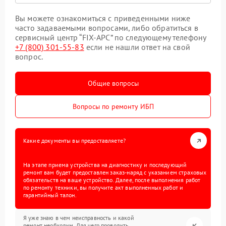
Вы можете ознакомиться с приведенными ниже
часто задаваемыми вопросами, либо обратиться в
сервисный центр “FIX-APC” по следующему телефону
+7 (800) 301-55-83
если не нашли ответ на свой
вопрос.
Общие вопросы
Вопросы по ремонту ИБП
Какие документы вы предоставляете?
На этапе приема устройства на диагностику и последующий
ремонт вам будет предоставлен заказ-наряд с указанием страховых
обязательств на ваше устройство. Далее, после выполнения работ
по ремонту техники, вы получите акт выполненных работ и
гарантийный талон.
Я уже знаю в чем неисправность и какой
ремонт необходим. Для чего проводить