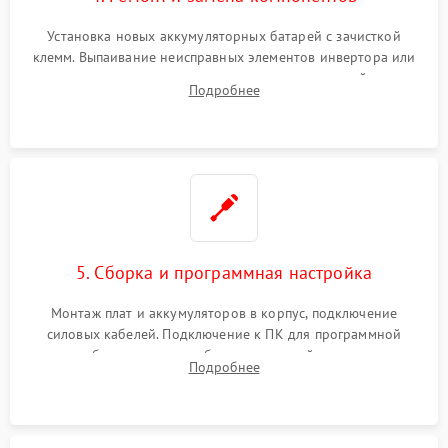
Установка новых аккумуляторных батарей с зачисткой
клемм. Выпаивание неисправных элементов инвертора или
цепи зарядки и монтаж новых радиодеталей.
Подробнее
Восстановление поврежденных токоведущих дорожек и
замена реле.
5. Сборка и программная настройка
Монтаж плат и аккумуляторов в корпус, подключение
силовых кабелей. Подключение к ПК для программной
калибровки констант батареи, настройки порогов
Подробнее
срабатывания AVR и сброса счетчиков старения АКБ.