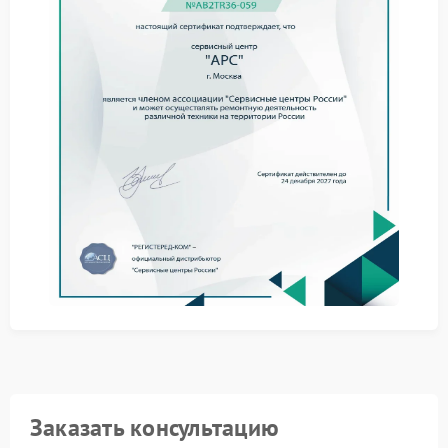
При подобных признаках ремонт APC позволяет
предотвратить дальнейшее повреждение
креплений и электронных деталей.
Что стоит сделать до обращения
к специалистам
Сначала желательно отключить устройство от сети и
не использовать его под нагрузкой. Также стоит
убедиться, что корпус не имеет механических
повреждений и следов падения.
Отключить ИБП от оборудования.
Проверить фиксацию корпуса.
Не перемещать устройство во время работы.
Избегать перегрева.
Когда шум и вибрация сохраняются, стоит
обратиться в сервис APC. Самостоятельная разборка
может привести к повреждению креплений, платы
управления и аккумуляторного блока.
Заказать консультацию
Ремонт в сервисном центре