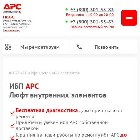
+7 (800) 301-55-83
Ежедневно, с 10:00 до 20:00
FIX-APC
+7 (800) 301-55-83
Ремонт устройств APC
Специализированный
Звонок бесплатный по РФ
cервисный центр г.
Калининград
Мы ремонтируем
Позвонить
граде
ИБП APC люфт внутренних элементов
ИБП
APC
Люфт внутренних элементов
Бесплатная диагностика
даже при отказе от
ремонта
Привезем и увезем ибп APC собственной
доставкой
до
Гарантия на наши работы по ремонту ибп APC