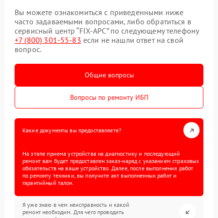
Вы можете ознакомиться с приведенными ниже
часто задаваемыми вопросами, либо обратиться в
сервисный центр “FIX-APC” по следующему телефону
+7 (800) 301-55-83
если не нашли ответ на свой
вопрос.
Общие вопросы
Вопросы по ремонту ИБП
Какие документы вы предоставляете?
На этапе приема устройства на диагностику и последующий
ремонт вам будет предоставлен заказ-наряд с указанием страховых
обязательств на ваше устройство. Далее, после выполнения работ
по ремонту техники, вы получите акт выполненных работ и
гарантийный талон.
Я уже знаю в чем неисправность и какой
ремонт необходим. Для чего проводить