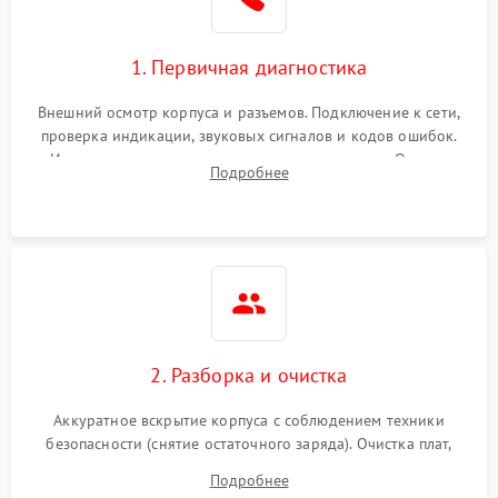
1. Первичная диагностика
Внешний осмотр корпуса и разъемов. Подключение к сети,
проверка индикации, звуковых сигналов и кодов ошибок.
Измерение входного и выходного напряжения. Оценка
Подробнее
реакции ИБП на отключение основного питания без
нагрузки.
2. Разборка и очистка
Аккуратное вскрытие корпуса с соблюдением техники
безопасности (снятие остаточного заряда). Очистка плат,
радиаторов и кулеров от пыли с помощью сжатого воздуха
Подробнее
и кистей для предотвращения перегрева и замыканий.