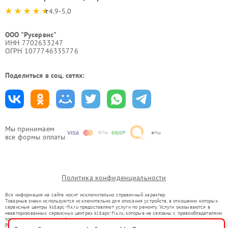
4.9-5.0
ООО "Русервис"
ИНН 7702633247
ОГРН 1077746335776
Поделиться в соц. сетях:
Мы принимаем
все формы оплаты
Политика конфиденциальности
Вся информация на сайте носит исключительно справочный характер.
Товарные знаки используются исключительно для описания устройств, в отношении которых
сервисные центры kld.apc-fix.ru предоставляют услуги по ремонту. Услуги оказываются в
неавторизованных сервисных центрах kld.apc-fix.ru, которые не связаны с правообладателями
товарных знаков или их официальными представителями.
Ремонт осуществляется для устройств, уже введенных в гражданский оборот в соответствии