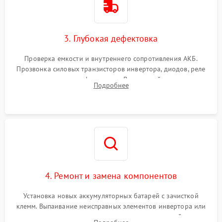
3. Глубокая дефектовка
Проверка емкости и внутреннего сопротивления АКБ.
Прозвонка силовых транзисторов инвертора, диодов, реле
переключения и трансформатора. Визуальный поиск вздутых
Подробнее
конденсаторов и прогаров на печатной плате.
4. Ремонт и замена компонентов
Установка новых аккумуляторных батарей с зачисткой
клемм. Выпаивание неисправных элементов инвертора или
цепи зарядки и монтаж новых радиодеталей.