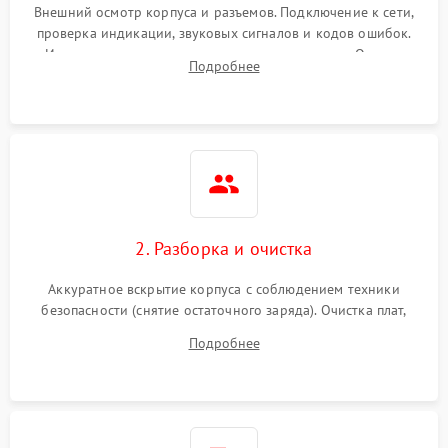
Внешний осмотр корпуса и разъемов. Подключение к сети,
проверка индикации, звуковых сигналов и кодов ошибок.
Измерение входного и выходного напряжения. Оценка
Подробнее
реакции ИБП на отключение основного питания без
нагрузки.
2. Разборка и очистка
Аккуратное вскрытие корпуса с соблюдением техники
безопасности (снятие остаточного заряда). Очистка плат,
радиаторов и кулеров от пыли с помощью сжатого воздуха
Подробнее
и кистей для предотвращения перегрева и замыканий.