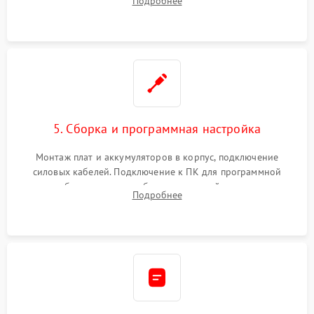
Подробнее
Восстановление поврежденных токоведущих дорожек и
замена реле.
5. Сборка и программная настройка
Монтаж плат и аккумуляторов в корпус, подключение
силовых кабелей. Подключение к ПК для программной
калибровки констант батареи, настройки порогов
Подробнее
срабатывания AVR и сброса счетчиков старения АКБ.