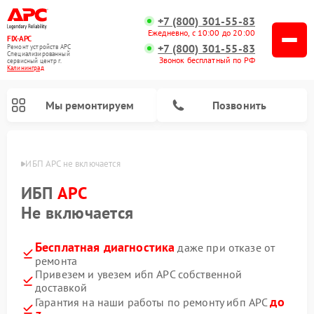
+7 (800) 301-55-83
Ежедневно, с 10:00 до 20:00
FIX-APC
+7 (800) 301-55-83
Ремонт устройств APC
Специализированный
Звонок бесплатный по РФ
cервисный центр г.
Калининград
Мы ремонтируем
Позвонить
граде
ИБП APC не включается
ИБП
APC
Не включается
Бесплатная диагностика
даже при отказе от
ремонта
Привезем и увезем ибп APC собственной
доставкой
до
Гарантия на наши работы по ремонту ибп APC