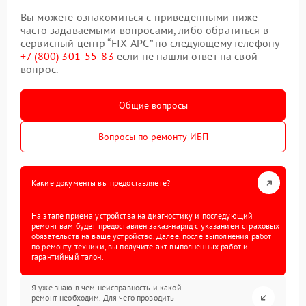
Вы можете ознакомиться с приведенными ниже
часто задаваемыми вопросами, либо обратиться в
сервисный центр “FIX-APC” по следующему телефону
+7 (800) 301-55-83
если не нашли ответ на свой
вопрос.
Общие вопросы
Вопросы по ремонту ИБП
Какие документы вы предоставляете?
На этапе приема устройства на диагностику и последующий
ремонт вам будет предоставлен заказ-наряд с указанием страховых
обязательств на ваше устройство. Далее, после выполнения работ
по ремонту техники, вы получите акт выполненных работ и
гарантийный талон.
Я уже знаю в чем неисправность и какой
ремонт необходим. Для чего проводить