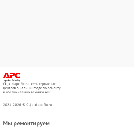
СЦ kld.apc-fix.ru - сеть сервисных
центров в Калининграде по ремонту
и обслуживанию техники APC
2021-2026 © СЦ kld.apc-fix.ru
Мы ремонтируем