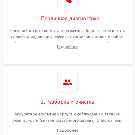
1. Первичная диагностика
Внешний осмотр корпуса и разъемов. Подключение к сети,
проверка индикации, звуковых сигналов и кодов ошибок.
Измерение входного и выходного напряжения. Оценка
Подробнее
реакции ИБП на отключение основного питания без
нагрузки.
2. Разборка и очистка
Аккуратное вскрытие корпуса с соблюдением техники
безопасности (снятие остаточного заряда). Очистка плат,
радиаторов и кулеров от пыли с помощью сжатого воздуха
Подробнее
и кистей для предотвращения перегрева и замыканий.