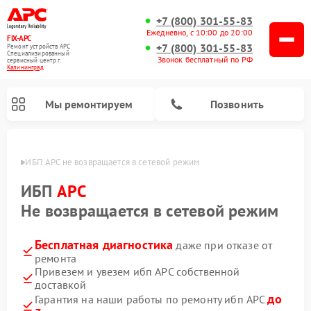
+7 (800) 301-55-83
Ежедневно, с 10:00 до 20:00
FIX-APC
+7 (800) 301-55-83
Ремонт устройств APC
Специализированный
Звонок бесплатный по РФ
cервисный центр г.
Калининград
Мы ремонтируем
Позвонить
граде
ИБП APC не возвращается в сетевой режим
ИБП
APC
Не возвращается в сетевой режим
Бесплатная диагностика
даже при отказе от
ремонта
Привезем и увезем ибп APC собственной
доставкой
до
Гарантия на наши работы по ремонту ибп APC