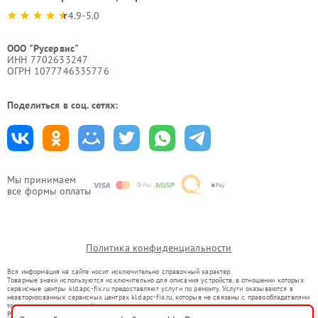
4.9-5.0
ООО "Русервис"
ИНН 7702633247
ОГРН 1077746335776
Поделиться в соц. сетях:
Мы принимаем
все формы оплаты
Политика конфиденциальности
Вся информация на сайте носит исключительно справочный характер.
Товарные знаки используются исключительно для описания устройств, в отношении которых
сервисные центры kld.apc-fix.ru предоставляют услуги по ремонту. Услуги оказываются в
неавторизованных сервисных центрах kld.apc-fix.ru, которые не связаны с правообладателями
товарных знаков или их официальными представителями.
Ремонт осуществляется для устройств, уже введенных в гражданский оборот в соответствии