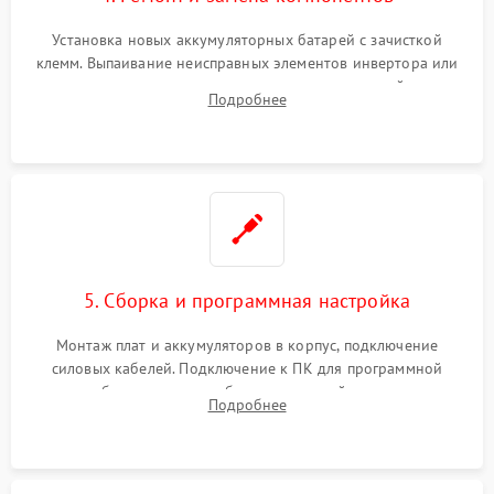
Установка новых аккумуляторных батарей с зачисткой
клемм. Выпаивание неисправных элементов инвертора или
цепи зарядки и монтаж новых радиодеталей.
Подробнее
Восстановление поврежденных токоведущих дорожек и
замена реле.
5. Сборка и программная настройка
Монтаж плат и аккумуляторов в корпус, подключение
силовых кабелей. Подключение к ПК для программной
калибровки констант батареи, настройки порогов
Подробнее
срабатывания AVR и сброса счетчиков старения АКБ.