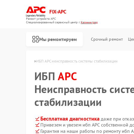
FIX-APC
Ремонт устройств APC
Специализированный cервисный центр г.
Калининград
Мы ремонтируем
Срочный ремонт
Це
APC в Калининграде
ИБП APC неисправность системы стабилизации
ИБП
APC
Неисправность сист
стабилизации
Бесплатная диагностика
даже при отказ
Привезем и увезем ибп APC собственной д
Гарантия на наши работы по ремонту ибп 