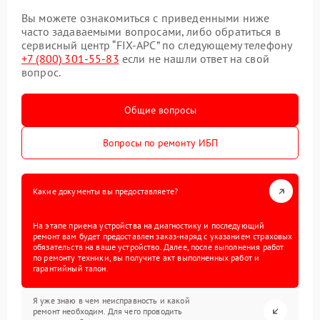
Вы можете ознакомиться с приведенными ниже
часто задаваемыми вопросами, либо обратиться в
сервисный центр “FIX-APC” по следующему телефону
+7 (800) 301-55-83
если не нашли ответ на свой
вопрос.
Общие вопросы
Вопросы по ремонту ИБП
Какие документы вы предоставляете?
На этапе приема устройства на диагностику и последующий
ремонт вам будет предоставлен заказ-наряд с указанием страховых
обязательств на ваше устройство. Далее, после выполнения работ
по ремонту техники, вы получите акт выполненных работ и
гарантийный талон.
Я уже знаю в чем неисправность и какой
ремонт необходим. Для чего проводить