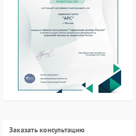
Перед обращением в сервис стоит оценить базовые
моменты и исключить простые причины.
проверить кабель и розетку;
перезапустить ИБП;
убедиться в отсутствии перегрузки;
оценить состояние аккумулятора.
При сохранении проблемы требуется ремонт APC,
так как самостоятельные действия не решают
ситуацию полностью.
Сервис APC предполагает диагностику платы
зарядки и замену элементов, отвечающих за
накопление энергии.
Обращение в сервисный центр APC дает
возможность устранить неисправность с учетом
особенностей конструкции и подобрать
подходящие комплектующие.
Компания FIX-APC занимается такими задачами,
обеспечивая точную настройку системы зарядки и
стабильную работу оборудования.
Заказать консультацию