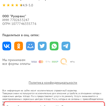
4.9-5.0
ООО "Русервис"
ИНН 7702633247
ОГРН 1077746335776
Поделиться в соц. сетях:
Мы принимаем
все формы оплаты
Политика конфиденциальности
Вся информация на сайте носит исключительно справочный характер.
Товарные знаки используются исключительно для описания устройств, в отношении которых
сервисные центры kld.apc-fix.ru предоставляют услуги по ремонту. Услуги оказываются в
неавторизованных сервисных центрах kld.apc-fix.ru, которые не связаны с правообладателями
товарных знаков или их официальными представителями.
Ремонт осуществляется для устройств, уже введенных в гражданский оборот в соответствии