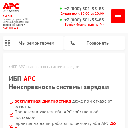
+7 (800) 301-55-83
Ежедневно, с 10:00 до 20:00
FIX-APC
+7 (800) 301-55-83
Ремонт устройств APC
Специализированный
Звонок бесплатный по РФ
cервисный центр г.
Калининград
Мы ремонтируем
Позвонить
граде
ИБП APC неисправность системы зарядки
ИБП
APC
Неисправность системы зарядки
Бесплатная диагностика
даже при отказе от
ремонта
Привезем и увезем ибп APC собственной
доставкой
до
Гарантия на наши работы по ремонту ибп APC