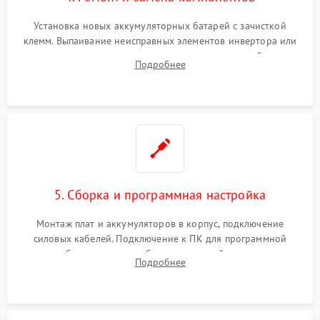
Установка новых аккумуляторных батарей с зачисткой
клемм. Выпаивание неисправных элементов инвертора или
цепи зарядки и монтаж новых радиодеталей.
Подробнее
Восстановление поврежденных токоведущих дорожек и
замена реле.
5. Сборка и программная настройка
Монтаж плат и аккумуляторов в корпус, подключение
силовых кабелей. Подключение к ПК для программной
калибровки констант батареи, настройки порогов
Подробнее
срабатывания AVR и сброса счетчиков старения АКБ.