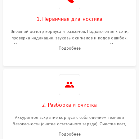
1. Первичная диагностика
Внешний осмотр корпуса и разъемов. Подключение к сети,
проверка индикации, звуковых сигналов и кодов ошибок.
Измерение входного и выходного напряжения. Оценка
Подробнее
реакции ИБП на отключение основного питания без
нагрузки.
2. Разборка и очистка
Аккуратное вскрытие корпуса с соблюдением техники
безопасности (снятие остаточного заряда). Очистка плат,
радиаторов и кулеров от пыли с помощью сжатого воздуха
Подробнее
и кистей для предотвращения перегрева и замыканий.