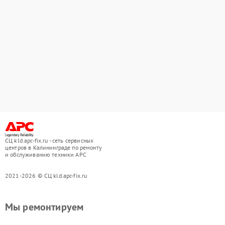
СЦ kld.apc-fix.ru - сеть сервисных
центров в Калининграде по ремонту
и обслуживанию техники APC
2021-2026 © СЦ kld.apc-fix.ru
Мы ремонтируем