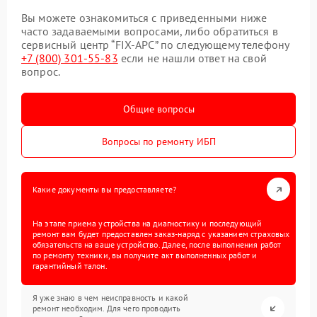
Вы можете ознакомиться с приведенными ниже
часто задаваемыми вопросами, либо обратиться в
сервисный центр “FIX-APC” по следующему телефону
+7 (800) 301-55-83
если не нашли ответ на свой
вопрос.
Общие вопросы
Вопросы по ремонту ИБП
Какие документы вы предоставляете?
На этапе приема устройства на диагностику и последующий
ремонт вам будет предоставлен заказ-наряд с указанием страховых
обязательств на ваше устройство. Далее, после выполнения работ
по ремонту техники, вы получите акт выполненных работ и
гарантийный талон.
Я уже знаю в чем неисправность и какой
ремонт необходим. Для чего проводить