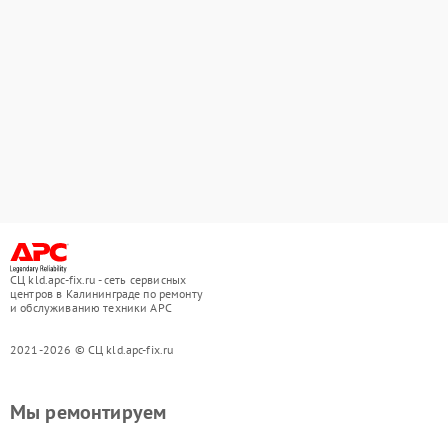
СЦ kld.apc-fix.ru - сеть сервисных
центров в Калининграде по ремонту
и обслуживанию техники APC
2021-2026 © СЦ kld.apc-fix.ru
Мы ремонтируем