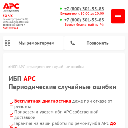
+7 (800) 301-55-83
Ежедневно, с 10:00 до 20:00
FIX-APC
+7 (800) 301-55-83
Ремонт устройств APC
Специализированный
Звонок бесплатный по РФ
cервисный центр г.
Калининград
Мы ремонтируем
Позвонить
граде
ИБП APC периодические случайные ошибки
ИБП
APC
Периодические случайные ошибки
Бесплатная диагностика
даже при отказе от
ремонта
Привезем и увезем ибп APC собственной
доставкой
до
Гарантия на наши работы по ремонту ибп APC