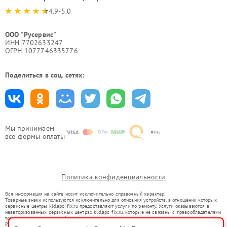
4.9-5.0
ООО "Русервис"
ИНН 7702633247
ОГРН 1077746335776
Поделиться в соц. сетях:
Мы принимаем
все формы оплаты
Политика конфиденциальности
Вся информация на сайте носит исключительно справочный характер.
Товарные знаки используются исключительно для описания устройств, в отношении которых
сервисные центры kld.apc-fix.ru предоставляют услуги по ремонту. Услуги оказываются в
неавторизованных сервисных центрах kld.apc-fix.ru, которые не связаны с правообладателями
товарных знаков или их официальными представителями.
Ремонт осуществляется для устройств, уже введенных в гражданский оборот в соответствии