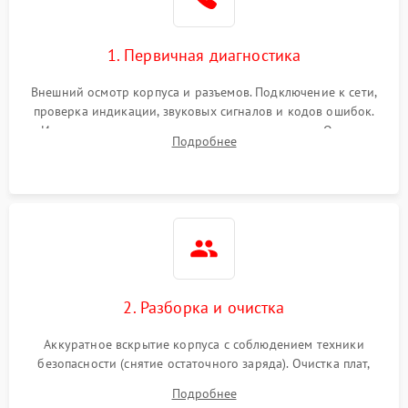
1. Первичная диагностика
Внешний осмотр корпуса и разъемов. Подключение к сети,
проверка индикации, звуковых сигналов и кодов ошибок.
Измерение входного и выходного напряжения. Оценка
Подробнее
реакции ИБП на отключение основного питания без
нагрузки.
2. Разборка и очистка
Аккуратное вскрытие корпуса с соблюдением техники
безопасности (снятие остаточного заряда). Очистка плат,
радиаторов и кулеров от пыли с помощью сжатого воздуха
Подробнее
и кистей для предотвращения перегрева и замыканий.