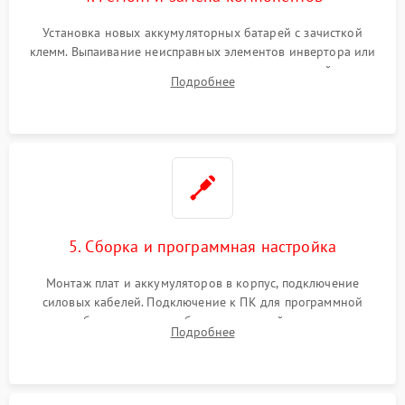
Установка новых аккумуляторных батарей с зачисткой
клемм. Выпаивание неисправных элементов инвертора или
цепи зарядки и монтаж новых радиодеталей.
Подробнее
Восстановление поврежденных токоведущих дорожек и
замена реле.
5. Сборка и программная настройка
Монтаж плат и аккумуляторов в корпус, подключение
силовых кабелей. Подключение к ПК для программной
калибровки констант батареи, настройки порогов
Подробнее
срабатывания AVR и сброса счетчиков старения АКБ.