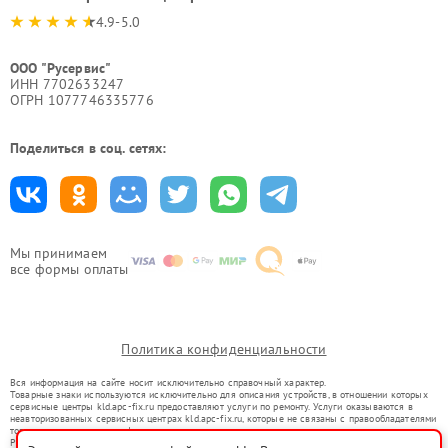
4.9-5.0
ООО "Русервис"
ИНН 7702633247
ОГРН 1077746335776
Поделиться в соц. сетях:
Мы принимаем
все формы оплаты
Политика конфиденциальности
Вся информация на сайте носит исключительно справочный характер.
Товарные знаки используются исключительно для описания устройств, в отношении которых
сервисные центры kld.apc-fix.ru предоставляют услуги по ремонту. Услуги оказываются в
неавторизованных сервисных центрах kld.apc-fix.ru, которые не связаны с правообладателями
товарных знаков или их официальными представителями.
Ремонт осуществляется для устройств, уже введенных в гражданский оборот в соответствии