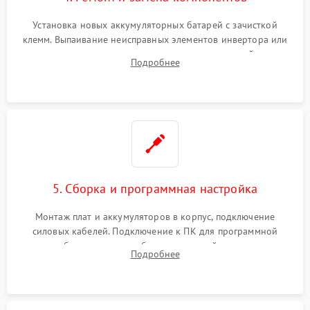
Установка новых аккумуляторных батарей с зачисткой
клемм. Выпаивание неисправных элементов инвертора или
цепи зарядки и монтаж новых радиодеталей.
Подробнее
Восстановление поврежденных токоведущих дорожек и
замена реле.
5. Сборка и программная настройка
Монтаж плат и аккумуляторов в корпус, подключение
силовых кабелей. Подключение к ПК для программной
калибровки констант батареи, настройки порогов
Подробнее
срабатывания AVR и сброса счетчиков старения АКБ.