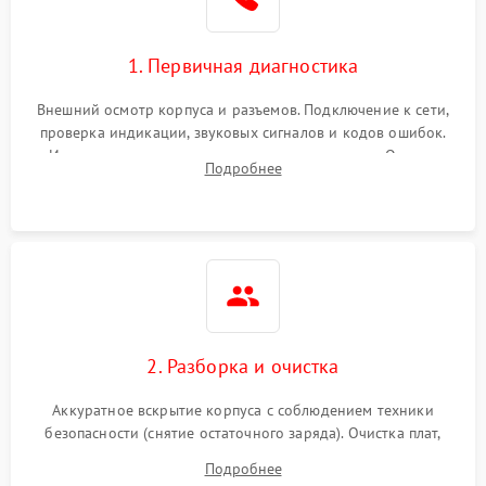
1. Первичная диагностика
Внешний осмотр корпуса и разъемов. Подключение к сети,
проверка индикации, звуковых сигналов и кодов ошибок.
Измерение входного и выходного напряжения. Оценка
Подробнее
реакции ИБП на отключение основного питания без
нагрузки.
2. Разборка и очистка
Аккуратное вскрытие корпуса с соблюдением техники
безопасности (снятие остаточного заряда). Очистка плат,
радиаторов и кулеров от пыли с помощью сжатого воздуха
Подробнее
и кистей для предотвращения перегрева и замыканий.