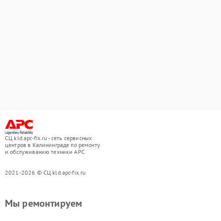
СЦ kld.apc-fix.ru - сеть сервисных
центров в Калининграде по ремонту
и обслуживанию техники APC
2021-2026 © СЦ kld.apc-fix.ru
Мы ремонтируем