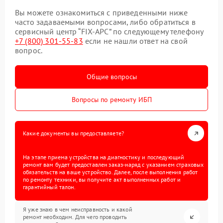
Вы можете ознакомиться с приведенными ниже
часто задаваемыми вопросами, либо обратиться в
сервисный центр “FIX-APC” по следующему телефону
+7 (800) 301-55-83
если не нашли ответ на свой
вопрос.
Общие вопросы
Вопросы по ремонту ИБП
Какие документы вы предоставляете?
На этапе приема устройства на диагностику и последующий
ремонт вам будет предоставлен заказ-наряд с указанием страховых
обязательств на ваше устройство. Далее, после выполнения работ
по ремонту техники, вы получите акт выполненных работ и
гарантийный талон.
Я уже знаю в чем неисправность и какой
ремонт необходим. Для чего проводить