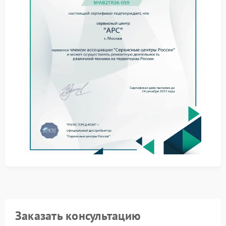
электронных компонентов.
Что можно сделать до
обращения к мастеру
Иногда проблема связана с загрязнением
внутренних элементов или повреждением
конденсаторов фильтра. Не стоит подключать ИБП
APC к удлинителям сомнительного качества и
перегружать линию большим количеством техники.
отключить устройство от сети;
не использовать ИБП при запахе гари;
не вскрывать корпус без опыта работы с
электроникой.
Через сервис APC выполняется замена
поврежденных элементов, очистка платы и
диагностика цепей фильтрации. После ремонта
устройство проходит тестирование под нагрузкой.
Куда обратиться при
Заказать консультацию
неисправности