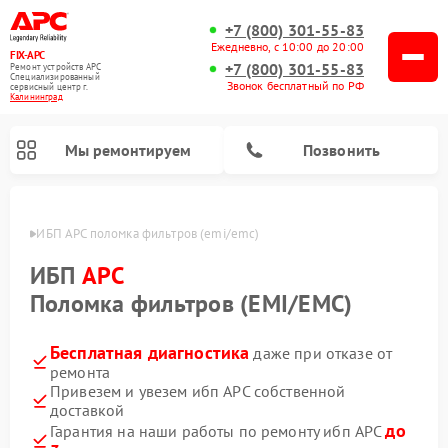
+7 (800) 301-55-83
Ежедневно, с 10:00 до 20:00
FIX-APC
+7 (800) 301-55-83
Ремонт устройств APC
Специализированный
Звонок бесплатный по РФ
cервисный центр г.
Калининград
Мы ремонтируем
Позвонить
граде
ИБП APC поломка фильтров (emi/emc)
ИБП
APC
Поломка фильтров (EMI/EMC)
Бесплатная диагностика
даже при отказе от
ремонта
Привезем и увезем ибп APC собственной
доставкой
до
Гарантия на наши работы по ремонту ибп APC