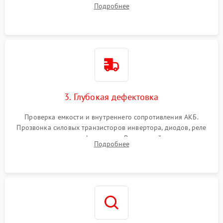
радиаторов и кулеров от пыли с помощью сжатого воздуха
Подробнее
и кистей для предотвращения перегрева и замыканий.
3. Глубокая дефектовка
Проверка емкости и внутреннего сопротивления АКБ.
Прозвонка силовых транзисторов инвертора, диодов, реле
переключения и трансформатора. Визуальный поиск вздутых
Подробнее
конденсаторов и прогаров на печатной плате.