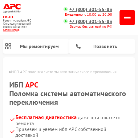
+7 (800) 301-55-83
Ежедневно, с 10:00 до 20:00
FIX-APC
+7 (800) 301-55-83
Ремонт устройств APC
Специализированный
Звонок бесплатный по РФ
cервисный центр г.
Калининград
Мы ремонтируем
Позвонить
граде
ИБП APC поломка системы автоматического переключения
ИБП
APC
Поломка системы автоматического
переключения
Бесплатная диагностика
даже при отказе от
ремонта
Привезем и увезем ибп APC собственной
доставкой