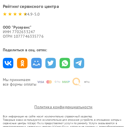
Рейтинг сервисного центра
4.9-5.0
ООО "Русервис"
ИНН 7702633247
ОГРН 1077746335776
Поделиться в соц. сетях:
Мы принимаем
все формы оплаты
Политика конфиденциальности
Вся информация на сайте носит исключительно справочный характер.
Товарные знаки используются исключительно для описания устройств, в отношении которых
сервисные центры kld.apc-fix.ru предоставляют услуги по ремонту. Услуги оказываются в
неавторизованных сервисных центрах kld.apc-fix.ru, которые не связаны с правообладателями