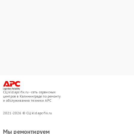
СЦ kld.apc-fix.ru - сеть сервисных
центров в Калининграде по ремонту
и обслуживанию техники APC
2021-2026 © СЦ kld.apc-fix.ru
Мы ремонтируем