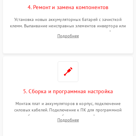
4. Ремонт и замена компонентов
Установка новых аккумуляторных батарей с зачисткой
клемм. Выпаивание неисправных элементов инвертора или
цепи зарядки и монтаж новых радиодеталей.
Подробнее
Восстановление поврежденных токоведущих дорожек и
замена реле.
5. Сборка и программная настройка
Монтаж плат и аккумуляторов в корпус, подключение
силовых кабелей. Подключение к ПК для программной
калибровки констант батареи, настройки порогов
Подробнее
срабатывания AVR и сброса счетчиков старения АКБ.