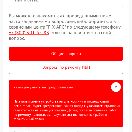
Вы можете ознакомиться с приведенными ниже
часто задаваемыми вопросами, либо обратиться в
сервисный центр “FIX-APC” по следующему телефону
+7 (800) 301-55-83
если не нашли ответ на свой
вопрос.
Общие вопросы
Вопросы по ремонту ИБП
Какие документы вы предоставляете?
На этапе приема устройства на диагностику и последующий
ремонт вам будет предоставлен заказ-наряд с указанием страховых
обязательств на ваше устройство. Далее, после выполнения работ
по ремонту техники, вы получите акт выполненных работ и
гарантийный талон.