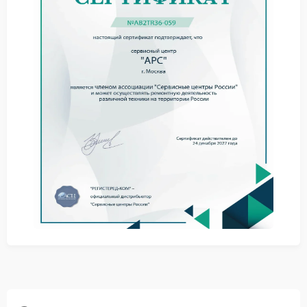
запах перегрева внутри корпуса.
При подобных признаках не стоит продолжать
активную эксплуатацию устройства. Изношенные
компоненты способны привести к более серьезным
поломкам.
Что можно сделать
самостоятельно
Перед обращением к мастеру стоит убедиться в
исправности кабелей и подключений. Также
полезно отключить лишнюю нагрузку и
перезапустить ИБП APC на несколько минут.
Проверить состояние аккумулятора.
Убедиться в стабильности электросети.
Очистить вентиляционные отверстия от пыли.
Когда проблема сохраняется, потребуется ремонт
APC с заменой поврежденных элементов и
настройкой системы переключения.
Обращение в сервис