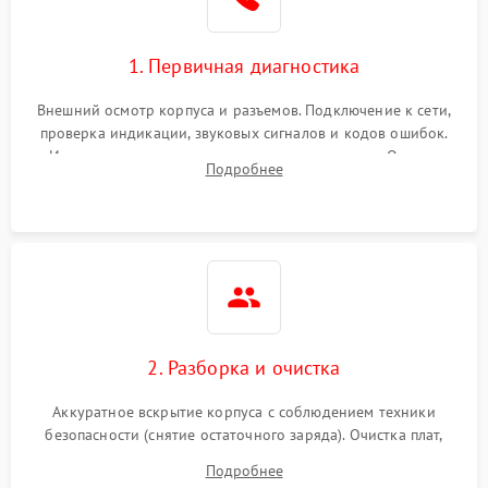
1. Первичная диагностика
Внешний осмотр корпуса и разъемов. Подключение к сети,
проверка индикации, звуковых сигналов и кодов ошибок.
Измерение входного и выходного напряжения. Оценка
Подробнее
реакции ИБП на отключение основного питания без
нагрузки.
2. Разборка и очистка
Аккуратное вскрытие корпуса с соблюдением техники
безопасности (снятие остаточного заряда). Очистка плат,
радиаторов и кулеров от пыли с помощью сжатого воздуха
Подробнее
и кистей для предотвращения перегрева и замыканий.