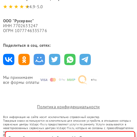
4.9-5.0
ООО "Русервис"
ИНН 7702633247
ОГРН 1077746335776
Поделиться в соц. сетях:
Мы принимаем
все формы оплаты
Политика конфиденциальности
Вся информация на сайте носит исключительно справочный характер.
Товарные знаки используются исключительно для описания устройств, в отношении которых
сервисные центры kld.apc-fix.ru предоставляют услуги по ремонту. Услуги оказываются в
неавторизованных сервисных центрах kld.apc-fix.ru, которые не связаны с правообладателями
товарных знаков или их официальными представителями.
Ремонт осуществляется для устройств, уже введенных в гражданский оборот в соответствии