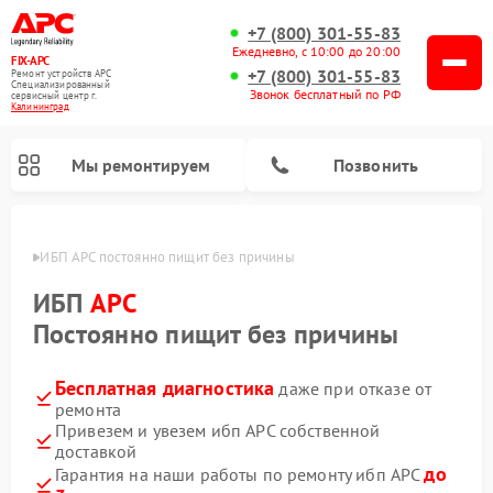
+7 (800) 301-55-83
Ежедневно, с 10:00 до 20:00
FIX-APC
+7 (800) 301-55-83
Ремонт устройств APC
Специализированный
Звонок бесплатный по РФ
cервисный центр г.
Калининград
Мы ремонтируем
Позвонить
граде
ИБП APC постоянно пищит без причины
ИБП
APC
Постоянно пищит без причины
Бесплатная диагностика
даже при отказе от
ремонта
Привезем и увезем ибп APC собственной
доставкой
до
Гарантия на наши работы по ремонту ибп APC