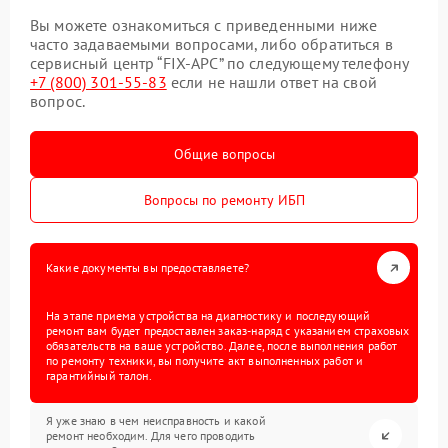
Вы можете ознакомиться с приведенными ниже
часто задаваемыми вопросами, либо обратиться в
сервисный центр “FIX-APC” по следующему телефону
+7 (800) 301-55-83
если не нашли ответ на свой
вопрос.
Общие вопросы
Вопросы по ремонту ИБП
Какие документы вы предоставляете?
На этапе приема устройства на диагностику и последующий
ремонт вам будет предоставлен заказ-наряд с указанием страховых
обязательств на ваше устройство. Далее, после выполнения работ
по ремонту техники, вы получите акт выполненных работ и
гарантийный талон.
Я уже знаю в чем неисправность и какой
ремонт необходим. Для чего проводить