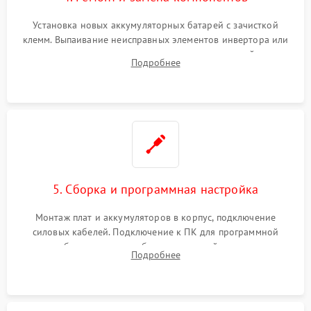
Установка новых аккумуляторных батарей с зачисткой
клемм. Выпаивание неисправных элементов инвертора или
цепи зарядки и монтаж новых радиодеталей.
Подробнее
Восстановление поврежденных токоведущих дорожек и
замена реле.
5. Сборка и программная настройка
Монтаж плат и аккумуляторов в корпус, подключение
силовых кабелей. Подключение к ПК для программной
калибровки констант батареи, настройки порогов
Подробнее
срабатывания AVR и сброса счетчиков старения АКБ.