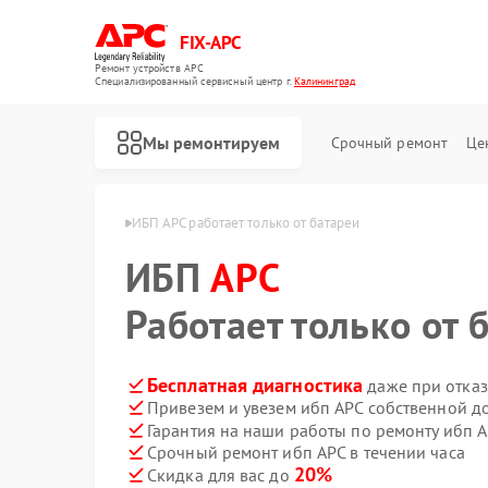
FIX-APC
Ремонт устройств APC
Специализированный cервисный центр г.
Калининград
Мы ремонтируем
Срочный ремонт
Це
APC в Калининграде
ИБП APC работает только от батареи
ИБП
APC
Работает только от 
Бесплатная диагностика
даже при отказ
Привезем и увезем ибп APC собственной д
Гарантия на наши работы по ремонту ибп 
Срочный ремонт ибп APC в течении часа
20%
Скидка для вас до