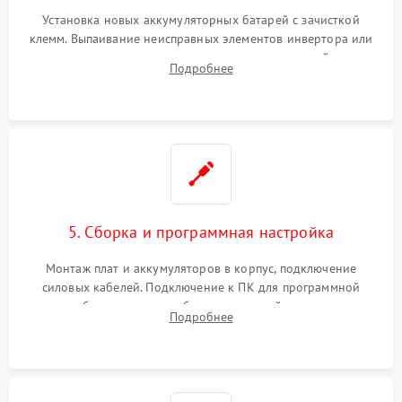
Установка новых аккумуляторных батарей с зачисткой
клемм. Выпаивание неисправных элементов инвертора или
цепи зарядки и монтаж новых радиодеталей.
Подробнее
Восстановление поврежденных токоведущих дорожек и
замена реле.
5. Сборка и программная настройка
Монтаж плат и аккумуляторов в корпус, подключение
силовых кабелей. Подключение к ПК для программной
калибровки констант батареи, настройки порогов
Подробнее
срабатывания AVR и сброса счетчиков старения АКБ.