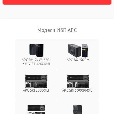
Неисправность
500 ₽
Подробнее →
индикаторов
Поломка фильтров
1000 ₽
Подробнее →
(EMI/EMC)
Модели ИБП APC
Неисправность системы
1500 ₽
Подробнее →
защиты
Неисправность системы
2000 ₽
Подробнее →
стабилизации
APC RM 2kVA 220-
APC BX1500M
240V SYH2K6RMI
Поломка системы
автоматического
1500 ₽
Подробнее →
переключения
Неисправность системы
APC SRT5000XLT
APC SRT5000RMXLT
1500 ₽
Подробнее →
мониторинга
Повреждение внутренних
500 ₽
Подробнее →
проводов