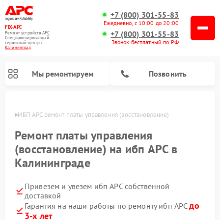
+7 (800) 301-55-83
Ежедневно, с 10:00 до 20:00
FIX-APC
+7 (800) 301-55-83
Ремонт устройств APC
Специализированный
Звонок бесплатный по РФ
cервисный центр г.
Калининград
Мы ремонтируем
Позвонить
граде
ИБП APC ремонт платы управления (восстановление)
Ремонт платы управления
(восстановление) на ибп APC в
Калининграде
Привезем и увезем ибп APC собственной
доставкой
до
Гарантия на наши работы по ремонту ибп APC
3-х лет