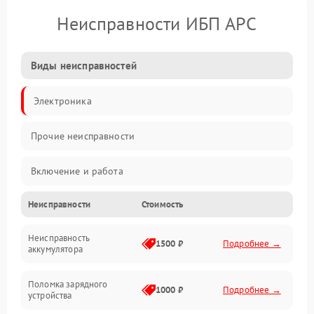
Неисправности ИБП APC
Виды неисправностей
Электроника
Прочие неисправности
Включение и работа
Неисправности
Стоимость
Работа с нагрузкой
Неисправность
Звук и индикация
1500 ₽
Подробнее →
аккумулятора
Питание и режимы
Поломка зарядного
1000 ₽
Подробнее →
устройства
Интерфейсы и связь