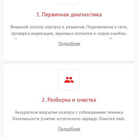
1. Первичная диагностика
Внешний осмотр корпуса и разъемов. Подключение к сети,
проверка индикации, звуковых сигналов и кодов ошибок.
Измерение входного и выходного напряжения. Оценка
Подробнее
реакции ИБП на отключение основного питания без
нагрузки.
2. Разборка и очистка
Аккуратное вскрытие корпуса с соблюдением техники
безопасности (снятие остаточного заряда). Очистка плат,
радиаторов и кулеров от пыли с помощью сжатого воздуха
Подробнее
и кистей для предотвращения перегрева и замыканий.