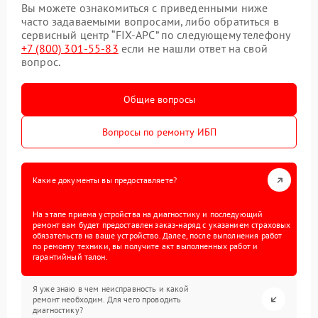
Вы можете ознакомиться с приведенными ниже
часто задаваемыми вопросами, либо обратиться в
сервисный центр “FIX-APC” по следующему телефону
+7 (800) 301-55-83
если не нашли ответ на свой
вопрос.
Общие вопросы
Вопросы по ремонту ИБП
Какие документы вы предоставляете?
На этапе приема устройства на диагностику и последующий
ремонт вам будет предоставлен заказ-наряд с указанием страховых
обязательств на ваше устройство. Далее, после выполнения работ
по ремонту техники, вы получите акт выполненных работ и
гарантийный талон.
Я уже знаю в чем неисправность и какой
ремонт необходим. Для чего проводить
диагностику?