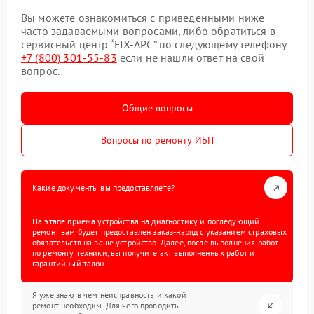
Вы можете ознакомиться с приведенными ниже
часто задаваемыми вопросами, либо обратиться в
сервисный центр “FIX-APC” по следующему телефону
+7 (800) 301-55-83
если не нашли ответ на свой
вопрос.
Общие вопросы
Вопросы по ремонту ИБП
Какие документы вы предоставляете?
На этапе приема устройства на диагностику и последующий
ремонт вам будет предоставлен заказ-наряд с указанием страховых
обязательств на ваше устройство. Далее, после выполнения работ
по ремонту техники, вы получите акт выполненных работ и
гарантийный талон.
Я уже знаю в чем неисправность и какой
ремонт необходим. Для чего проводить