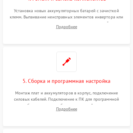
Установка новых аккумуляторных батарей с зачисткой
клемм. Выпаивание неисправных элементов инвертора или
цепи зарядки и монтаж новых радиодеталей.
Подробнее
Восстановление поврежденных токоведущих дорожек и
замена реле.
5. Сборка и программная настройка
Монтаж плат и аккумуляторов в корпус, подключение
силовых кабелей. Подключение к ПК для программной
калибровки констант батареи, настройки порогов
Подробнее
срабатывания AVR и сброса счетчиков старения АКБ.