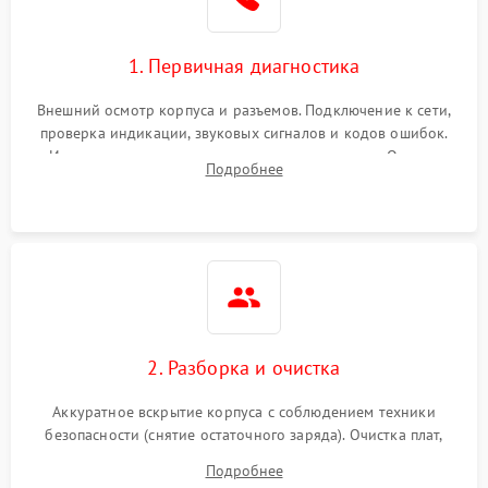
1. Первичная диагностика
Внешний осмотр корпуса и разъемов. Подключение к сети,
проверка индикации, звуковых сигналов и кодов ошибок.
Измерение входного и выходного напряжения. Оценка
Подробнее
реакции ИБП на отключение основного питания без
нагрузки.
2. Разборка и очистка
Аккуратное вскрытие корпуса с соблюдением техники
безопасности (снятие остаточного заряда). Очистка плат,
радиаторов и кулеров от пыли с помощью сжатого воздуха
Подробнее
и кистей для предотвращения перегрева и замыканий.