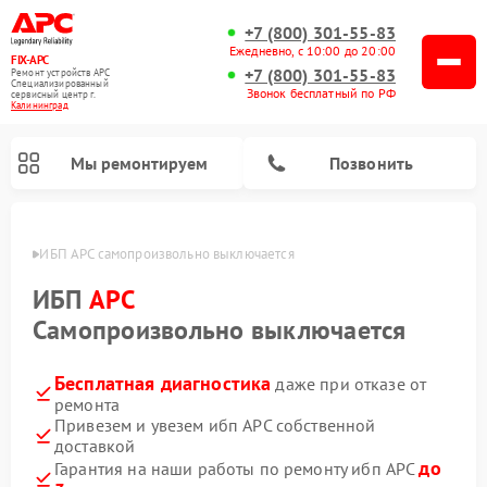
+7 (800) 301-55-83
Ежедневно, с 10:00 до 20:00
FIX-APC
+7 (800) 301-55-83
Ремонт устройств APC
Специализированный
Звонок бесплатный по РФ
cервисный центр г.
Калининград
Мы ремонтируем
Позвонить
граде
ИБП APC самопроизвольно выключается
ИБП
APC
Самопроизвольно выключается
Бесплатная диагностика
даже при отказе от
ремонта
Привезем и увезем ибп APC собственной
доставкой
до
Гарантия на наши работы по ремонту ибп APC