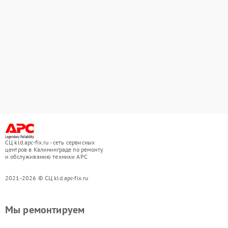
СЦ kld.apc-fix.ru - сеть сервисных
центров в Калининграде по ремонту
и обслуживанию техники APC
2021-2026 © СЦ kld.apc-fix.ru
Мы ремонтируем