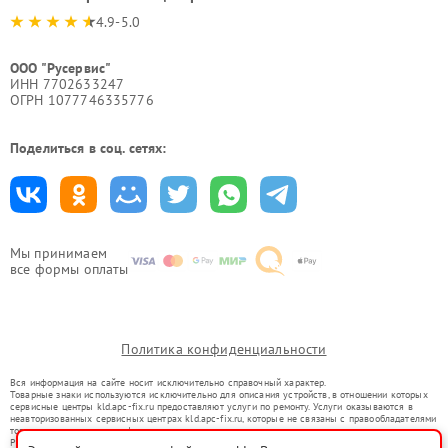
4.9-5.0
ООО "Русервис"
ИНН 7702633247
ОГРН 1077746335776
Поделиться в соц. сетях:
Мы принимаем
все формы оплаты
Политика конфиденциальности
Вся информация на сайте носит исключительно справочный характер.
Товарные знаки используются исключительно для описания устройств, в отношении которых
сервисные центры kld.apc-fix.ru предоставляют услуги по ремонту. Услуги оказываются в
неавторизованных сервисных центрах kld.apc-fix.ru, которые не связаны с правообладателями
товарных знаков или их официальными представителями.
Ремонт осуществляется для устройств, уже введенных в гражданский оборот в соответствии