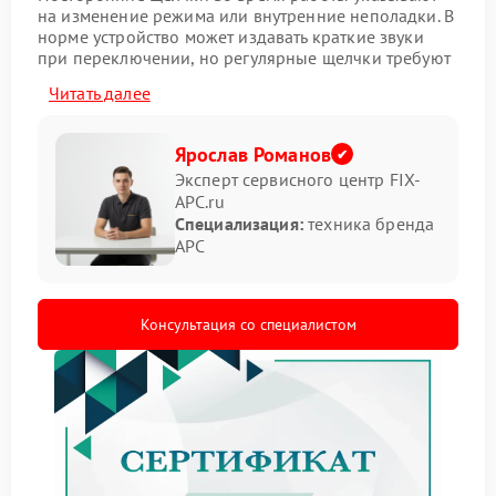
на изменение режима или внутренние неполадки. В
норме устройство может издавать краткие звуки
при переключении, но регулярные щелчки требуют
оценки состояния оборудования.
Читать далее
Симптомы неисправности
Ярослав Романов
Определить проблему можно по следующим
Эксперт сервисного центр FIX-
признакам:
APC.ru
Специализация:
техника бренда
щелчки повторяются через равные промежутки
APC
времени;
звук сопровождается отключением нагрузки;
индикаторы работают нестабильно;
снижается общее время работы от батареи.
Консультация со специалистом
В подобных ситуациях ремонт APC помогает
устранить причину и вернуть нормальную работу
устройства.
Причины и рекомендации
Щелчки могут быть связаны с износом реле,