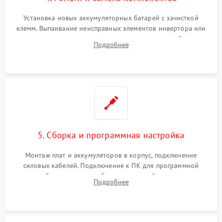
Установка новых аккумуляторных батарей с зачисткой
клемм. Выпаивание неисправных элементов инвертора или
цепи зарядки и монтаж новых радиодеталей.
Подробнее
Восстановление поврежденных токоведущих дорожек и
замена реле.
5. Сборка и программная настройка
Монтаж плат и аккумуляторов в корпус, подключение
силовых кабелей. Подключение к ПК для программной
калибровки констант батареи, настройки порогов
Подробнее
срабатывания AVR и сброса счетчиков старения АКБ.