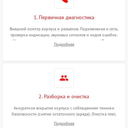
1. Первичная диагностика
Внешний осмотр корпуса и разъемов. Подключение к сети,
проверка индикации, звуковых сигналов и кодов ошибок.
Измерение входного и выходного напряжения. Оценка
Подробнее
реакции ИБП на отключение основного питания без
нагрузки.
2. Разборка и очистка
Аккуратное вскрытие корпуса с соблюдением техники
безопасности (снятие остаточного заряда). Очистка плат,
радиаторов и кулеров от пыли с помощью сжатого воздуха
Подробнее
и кистей для предотвращения перегрева и замыканий.