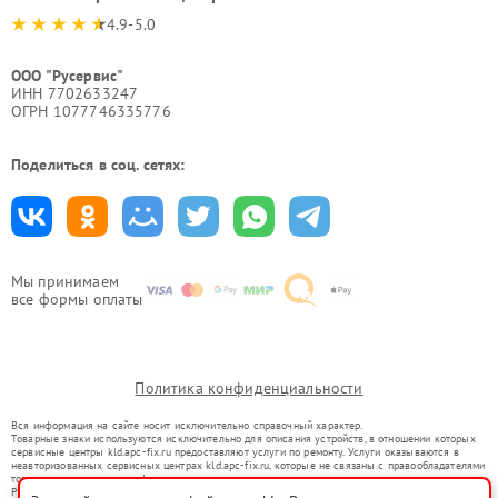
4.9-5.0
ООО "Русервис"
ИНН 7702633247
ОГРН 1077746335776
Поделиться в соц. сетях:
Мы принимаем
все формы оплаты
Политика конфиденциальности
Вся информация на сайте носит исключительно справочный характер.
Товарные знаки используются исключительно для описания устройств, в отношении которых
сервисные центры kld.apc-fix.ru предоставляют услуги по ремонту. Услуги оказываются в
неавторизованных сервисных центрах kld.apc-fix.ru, которые не связаны с правообладателями
товарных знаков или их официальными представителями.
Ремонт осуществляется для устройств, уже введенных в гражданский оборот в соответствии