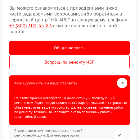
Вы можете ознакомиться с приведенными ниже
часто задаваемыми вопросами, либо обратиться в
сервисный центр “FIX-APC” по следующему телефону
+7 (800) 301-55-83
если не нашли ответ на свой
вопрос.
Общие вопросы
Вопросы по ремонту ИБП
Какие документы вы предоставляете?
На этапе приема устройства на диагностику и последующий
ремонт вам будет предоставлен заказ-наряд с указанием страховых
обязательств на ваше устройство. Далее, после выполнения работ
по ремонту техники, вы получите акт выполненных работ и
гарантийный талон.
Я уже знаю в чем неисправность и какой
ремонт необходим. Для чего проводить