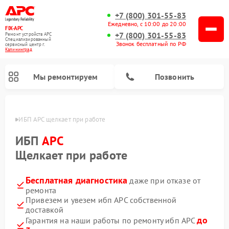
+7 (800) 301-55-83
Ежедневно, с 10:00 до 20:00
FIX-APC
+7 (800) 301-55-83
Ремонт устройств APC
Специализированный
Звонок бесплатный по РФ
cервисный центр г.
Калининград
Мы ремонтируем
Позвонить
граде
ИБП APC щелкает при работе
ИБП
APC
Щелкает при работе
Бесплатная диагностика
даже при отказе от
ремонта
Привезем и увезем ибп APC собственной
доставкой
до
Гарантия на наши работы по ремонту ибп APC