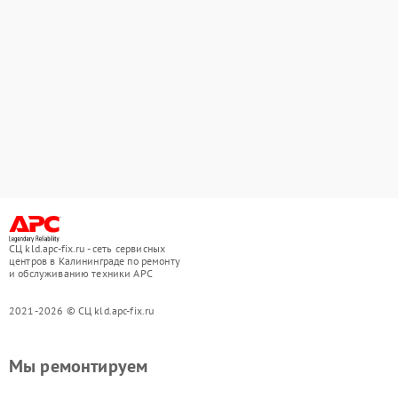
СЦ kld.apc-fix.ru - сеть сервисных
центров в Калининграде по ремонту
и обслуживанию техники APC
2021-2026 © СЦ kld.apc-fix.ru
Мы ремонтируем