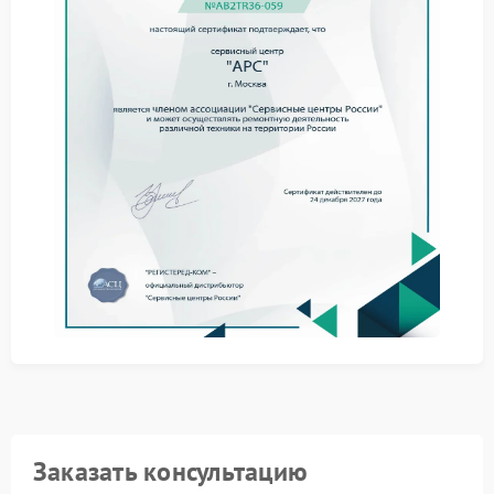
перегревом или нестабильным напряжением в сети.
Дополнительным фактором становится изношенная
батарея.
Для снижения риска соблюдайте простые меры:
не превышайте допустимую нагрузку;
обеспечьте хорошую вентиляцию;
контролируйте состояние аккумулятора.
Даже при соблюдении этих условий сервис APC
требуется при появлении повторяющихся звуков.
Обращение в сервисный центр
Когда щелчки становятся постоянными,
оптимальным решением становится сервисный
центр APC. Специалисты проводят диагностику,
выявляют причину и выполняют ремонт с заменой
изношенных компонентов.
Заказать консультацию