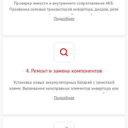
от перегрузок
Проверка емкости и внутреннего сопротивления АКБ.
Прозвонка силовых транзисторов инвертора, диодов, реле
Неисправность системы
переключения и трансформатора. Визуальный поиск вздутых
Подробнее
защиты от короткого
1500 ₽
Подробнее →
конденсаторов и прогаров на печатной плате.
замыкания
Повреждение системы
1000 ₽
Подробнее →
защиты от перегрева
Неисправность системы
защиты от
1500 ₽
Подробнее →
перенапряжения
4. Ремонт и замена компонентов
Установка новых аккумуляторных батарей с зачисткой
клемм. Выпаивание неисправных элементов инвертора или
цепи зарядки и монтаж новых радиодеталей.
Подробнее
Восстановление поврежденных токоведущих дорожек и
замена реле.