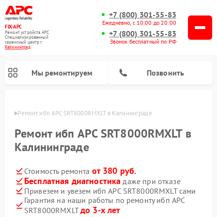
+7 (800) 301-55-83
Ежедневно, с 10:00 до 20:00
FIX-APC
+7 (800) 301-55-83
Ремонт устройств APC
Специализированный
Звонок бесплатный по РФ
cервисный центр г.
Калининград
Мы ремонтируем
Позвонить
граде
Ремонт ибп APC SRT8000RMXLT в Калининграде
Ремонт ибп APC SRT8000RMXLT в
Калининграде
от 380 руб.
Стоимость ремонта
Бесплатная диагностика
даже при отказе
Привезем и увезем ибп APC SRT8000RMXLT сами
Гарантия на наши работы по ремонту ибп APC
до 3-х лет
SRT8000RMXLT