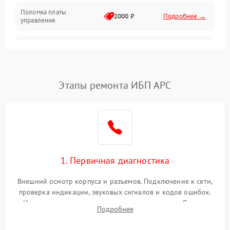
Поломка платы
Механика
2000 ₽
Подробнее →
управления
Неисправность
3000 ₽
Подробнее →
трансформатора
Повреждение
Этапы ремонта ИБП APC
500 ₽
Подробнее →
конденсаторов
Поломка предохранителя
100 ₽
Подробнее →
Неисправность системы
1000 ₽
Подробнее →
охлаждения
1. Первичная диагностика
Неисправность
500 ₽
Подробнее →
Внешний осмотр корпуса и разъемов. Подключение к сети,
индикаторов
проверка индикации, звуковых сигналов и кодов ошибок.
Измерение входного и выходного напряжения. Оценка
Поломка фильтров
Подробнее
1000 ₽
Подробнее →
реакции ИБП на отключение основного питания без
(EMI/EMC)
нагрузки.