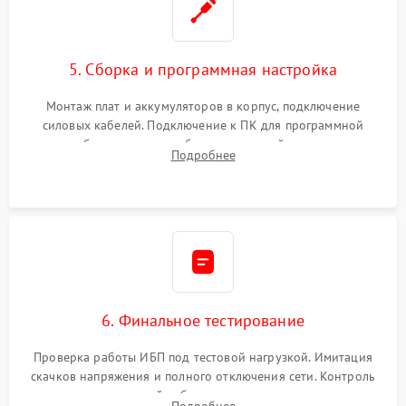
5. Сборка и программная настройка
Монтаж плат и аккумуляторов в корпус, подключение
силовых кабелей. Подключение к ПК для программной
калибровки констант батареи, настройки порогов
Подробнее
срабатывания AVR и сброса счетчиков старения АКБ.
6. Финальное тестирование
Проверка работы ИБП под тестовой нагрузкой. Имитация
скачков напряжения и полного отключения сети. Контроль
времени автономной работы, температурного режима и