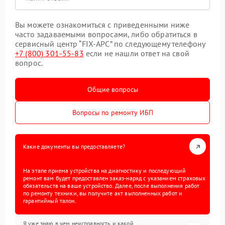
Вы можете ознакомиться с приведенными ниже
часто задаваемыми вопросами, либо обратиться в
сервисный центр “FIX-APC” по следующему телефону
+7 (800) 301-55-83
если не нашли ответ на свой
вопрос.
Общие вопросы
Вопросы по ремонту ИБП
Какие документы вы предоставляете?
На этапе приема устройства на диагностику и последующий
ремонт вам будет предоставлен заказ-наряд с указанием страховых
обязательств на ваше устройство. Далее, после выполнения работ
по ремонту техники, вы получите акт выполненных работ и
гарантийный талон.
Я уже знаю в чем неисправность и какой