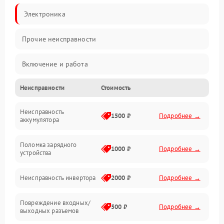
Электроника
Прочие неисправности
Включение и работа
Неисправности
Стоимость
Работа с нагрузкой
Неисправность
Звук и индикация
1500 ₽
Подробнее →
аккумулятора
Питание и режимы
Поломка зарядного
1000 ₽
Подробнее →
устройства
Интерфейсы и связь
Неисправность инвертора
2000 ₽
Подробнее →
Температура и эксплуатация
Повреждение входных/
500 ₽
Подробнее →
выходных разъемов
Механические повреждения