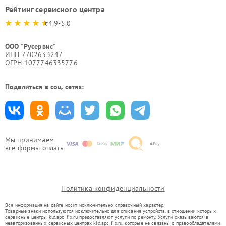
Рейтинг сервисного центра
4.9-5.0
ООО "Русервис"
ИНН 7702633247
ОГРН 1077746335776
Поделиться в соц. сетях:
Мы принимаем
все формы оплаты
Политика конфиденциальности
Вся информация на сайте носит исключительно справочный характер.
Товарные знаки используются исключительно для описания устройств, в отношении которых
сервисные центры kld.apc-fix.ru предоставляют услуги по ремонту. Услуги оказываются в
неавторизованных сервисных центрах kld.apc-fix.ru, которые не связаны с правообладателями