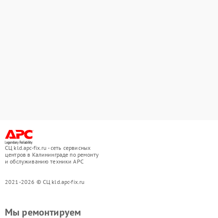
СЦ kld.apc-fix.ru - сеть сервисных
центров в Калининграде по ремонту
и обслуживанию техники APC
2021-2026 © СЦ kld.apc-fix.ru
Мы ремонтируем