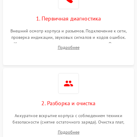
1. Первичная диагностика
Внешний осмотр корпуса и разъемов. Подключение к сети,
проверка индикации, звуковых сигналов и кодов ошибок.
Измерение входного и выходного напряжения. Оценка
Подробнее
реакции ИБП на отключение основного питания без
нагрузки.
2. Разборка и очистка
Аккуратное вскрытие корпуса с соблюдением техники
безопасности (снятие остаточного заряда). Очистка плат,
радиаторов и кулеров от пыли с помощью сжатого воздуха
Подробнее
и кистей для предотвращения перегрева и замыканий.