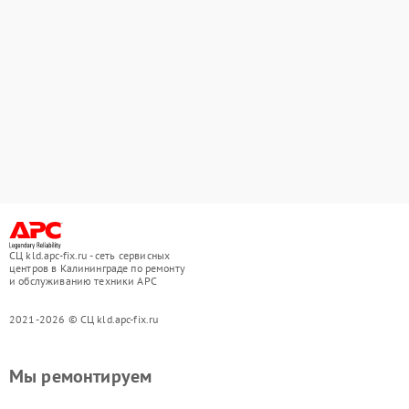
СЦ kld.apc-fix.ru - сеть сервисных
центров в Калининграде по ремонту
и обслуживанию техники APC
2021-2026 © СЦ kld.apc-fix.ru
Мы ремонтируем