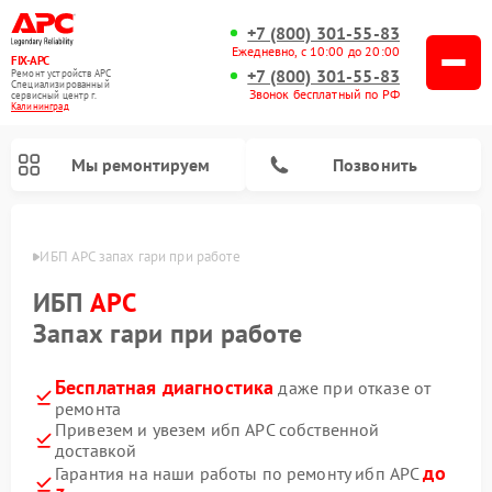
+7 (800) 301-55-83
Ежедневно, с 10:00 до 20:00
FIX-APC
+7 (800) 301-55-83
Ремонт устройств APC
Специализированный
Звонок бесплатный по РФ
cервисный центр г.
Калининград
Мы ремонтируем
Позвонить
граде
ИБП APC запах гари при работе
ИБП
APC
Запах гари при работе
Бесплатная диагностика
даже при отказе от
ремонта
Привезем и увезем ибп APC собственной
доставкой
до
Гарантия на наши работы по ремонту ибп APC