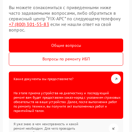
Вы можете ознакомиться с приведенными ниже
часто задаваемыми вопросами, либо обратиться в
сервисный центр “FIX-APC” по следующему телефону
+7 (800) 301-55-83
если не нашли ответ на свой
вопрос.
Общие вопросы
Вопросы по ремонту ИБП
Какие документы вы предоставляете?
На этапе приема устройства на диагностику и последующий
ремонт вам будет предоставлен заказ-наряд с указанием страховых
обязательств на ваше устройство. Далее, после выполнения работ
по ремонту техники, вы получите акт выполненных работ и
гарантийный талон.
Я уже знаю в чем неисправность и какой
ремонт необходим. Для чего проводить