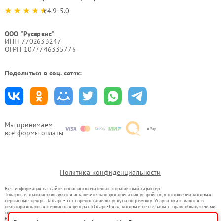
4.9-5.0
ООО "Русервис"
ИНН 7702633247
ОГРН 1077746335776
Поделиться в соц. сетях:
Мы принимаем
все формы оплаты
Политика конфиденциальности
Вся информация на сайте носит исключительно справочный характер.
Товарные знаки используются исключительно для описания устройств, в отношении которых
сервисные центры kld.apc-fix.ru предоставляют услуги по ремонту. Услуги оказываются в
неавторизованных сервисных центрах kld.apc-fix.ru, которые не связаны с правообладателями
товарных знаков или их официальными представителями.
Ремонт осуществляется для устройств, уже введенных в гражданский оборот в соответствии