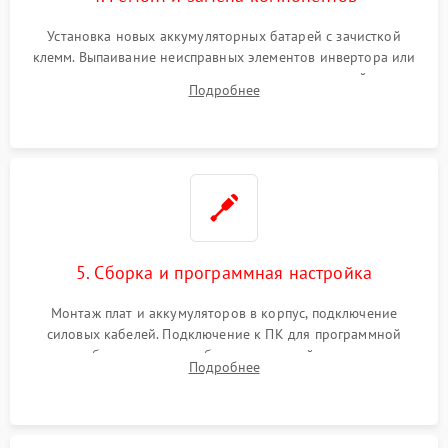
Установка новых аккумуляторных батарей с зачисткой
клемм. Выпаивание неисправных элементов инвертора или
цепи зарядки и монтаж новых радиодеталей.
Подробнее
Восстановление поврежденных токоведущих дорожек и
замена реле.
5. Сборка и программная настройка
Монтаж плат и аккумуляторов в корпус, подключение
силовых кабелей. Подключение к ПК для программной
калибровки констант батареи, настройки порогов
Подробнее
срабатывания AVR и сброса счетчиков старения АКБ.